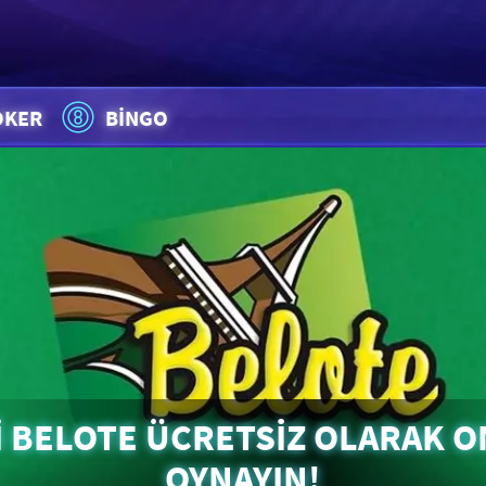
OKER
BINGO
I BELOTE ÜCRETSIZ OLARAK O
OYNAYIN!