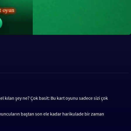
t oyun
l kılan şey ne? Çok basit: Bu kart oyunu sadece sizi çok
oyuncuların baştan son ele kadar harikulade bir zaman