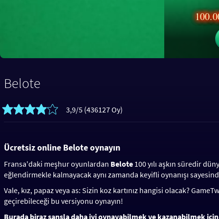
100.0
Belote
3,9/5 (436127 Oy)
Ücretsiz online Belote oynayın
Fransa'daki meşhur oyunlardan
Belote
100 yılı aşkın süredir dü
eğlendirmekle kalmayacak aynı zamanda keyifli oynanışı sayesind
Vale, kız, papaz veya as: Sizin koz kartınız hangisi olacak? GameT
geçirebileceği bu versiyonu oynayın!
Burada biraz şansla daha iyi oynayabilmek ve kazanabilmek için B