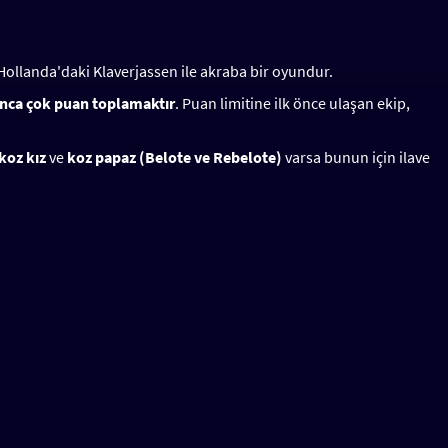
ollanda'daki Klaverjassen ile akraba bir oyundur.
ca çok puan toplamaktır
. Puan limitine ilk önce ulaşan ekip,
koz kız
ve
koz papaz
(Belote ve Rebelote)
varsa bunun için ilave