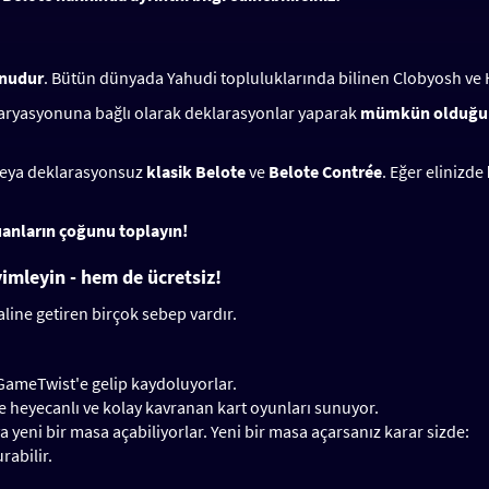
unudur
. Bütün dünyada Yahudi topluluklarında bilinen Clobyosh ve H
varyasyonuna bağlı olarak deklarasyonlar yaparak
mümkün olduğun
 veya deklarasyonsuz
klasik Belote
ve
Belote Contrée
. Eğer elinizde
uanların çoğunu toplayın!
mleyin - hem de ücretsiz!
aline getiren birçok sebep vardır.
GameTwist'e gelip kaydoluyorlar.
 heyecanlı ve kolay kavranan kart oyunları sunuyor.
 yeni bir masa açabiliyorlar. Yeni bir masa açarsanız karar sizde:
rabilir.