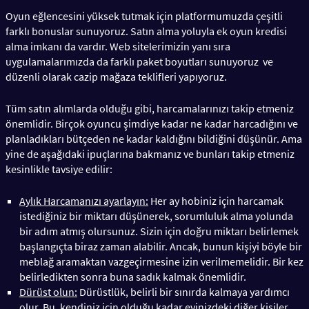
Oyun eğlencesini yüksek tutmak için platformumuzda çeşitli
farklı bonuslar sunuyoruz. Satın alma yoluyla ek oyun kredisi
alma imkanı da vardır. Web sitelerimizin yanı sıra
uygulamalarımızda da farklı paket boyutları sunuyoruz ve
düzenli olarak cazip mağaza teklifleri yapıyoruz.
Tüm satın alımlarda olduğu gibi, harcamalarınızı takip etmeniz
önemlidir. Birçok oyuncu şimdiye kadar ne kadar harcadığını ve
planladıkları bütçeden ne kadar kaldığını bildiğini düşünür. Ama
yine de aşağıdaki ipuçlarına bakmanız ve bunları takip etmeniz
kesinlikle tavsiye edilir:
Aylık Harcamanızı ayarlayın:
Her ay hobiniz için harcamak
istediğiniz bir miktarı düşünerek, sorumluluk alma yolunda
bir adım atmış olursunuz. Sizin için doğru miktarı belirlemek
başlangıçta biraz zaman alabilir. Ancak, bunun kişiyi böyle bir
meblağ aramaktan vazgeçirmesine izin verilmemelidir. Bir kez
belirledikten sonra buna sadık kalmak önemlidir.
Dürüst olun:
Dürüstlük, belirli bir sınırda kalmaya yardımcı
olur. Bu, kendiniz için olduğu kadar evinizdeki diğer kişiler