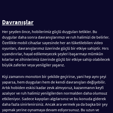
Davranışlar
Her şeyden önce, hobilerimiz güçlü duyguları tetikler. Bu
duygular daha sonra davranışlarımızı ve ruh halimizi de belirler.
Özellikle mobil cihazlar sayesinde her an tüketilebilen video
oyunları, davranışlarımız üzerinde güçlü bir etkiye sahiptir. Hırs
uyandırırlar, hayal edilemeyecek şeyleri başarmayı mümkün
kılarlar ve zihinlerimiz üzerinde güçlü bir etkiye sahip olabilecek
büyük zaferler veya yenilgiler yaşarız.
Kişi zamanını monoton bir şekilde geçirirse, yani hep aynı şeyi
yaparsa, hem duyguları hem de kendi davranışları değişebilir.
Artık hobiden eskisi kadar zevk almıyoruz, kazanmanın keyfi
azalıyor ve ruh halimiz yenilgilerden normalden daha olumsuz
etkileniyor. Sadece kayıpları algılarsınız ve bu konuda giderek
daha fazla sinirlenirsiniz. Ancak ara vermek ya da başka bir şey
yapmak yerine oynamaya devam ediyorsunuz. Bu uzun ve