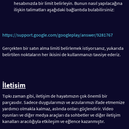
hesabınızda bir limit belirleyin. Bunun nasıl yapılacağına
ilişkin talimatları aşağıdaki bağlantıda bulabilirsiniz:
https://support.google.com/googleplay/answer/9281767
Gerçekten bir satın alma limiti belirlemek istiyorsanız, yukarıda
belirtilen noktaların her ikisini de kullanmanızı tavsiye ederiz.
İletişim
Tıpkı zaman gibi, iletişim de hayatımızın çok önemli bir
parçasıdır. Sadece duygularımızı ve arzularımızı ifade etmemize
yardımcı olmakla kalmaz, aslında onları güçlendirir. Video
oyunları ve diğer medya araçları da sohbetler ve diğer iletişim
kanalları aracılığıyla etkileşim ve eğlence kazanmıştır.