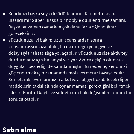
Kendinizi başka şeylerle ödüllendirin:
Kilometretaşına
ulaşıldı mı? Süper! Başka bir hobiyle ödüllendirme zamanı.
Başka bir zaman oynarken çok daha fazla eğlendiğinizi
göreceksiniz.
Vücudunuza iyi bakın:
Uzun seanslardan sonra
konsantrasyon azalabilir, bu da örneğin yenilgiye ve
dolayısıyla rahatsızlığa yol açabilir. Vücudunuz size aktiviteyi
durdurmanız için bir sinyal veriyor. Ayrıca açlığın olumsuz
duyguları beslediği de kanıtlanmıştır. Bu nedenle, kendinizi
güçlendirmek için zamanında mola vermeniz tavsiye edilir.
Son olarak, oyunlarımızın alkol veya algıyı bozabilecek diğer
maddelerin etkisi altında oynanmaması gerektiğini belirtmek
isteriz. Kontrol kaybı ve şiddetli ruh hali değişimleri bunun bir
sonucu olabilir.
Satın alma