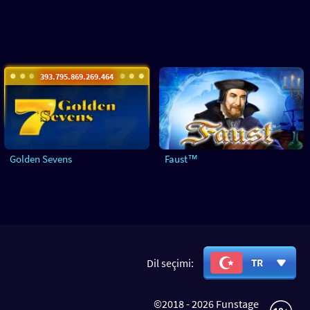
393.795.871.562.430
Golden Sevens
Faust™
Dil seçimi:
TR
©2018 - 2026 Funstage