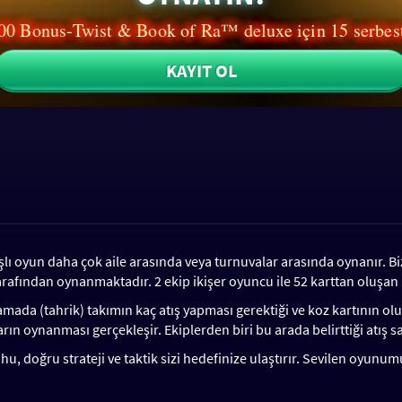
00 Bonus-Twist & Book of Ra™ deluxe için 15 serbes
KAYIT OL
Atışlı oyun daha çok aile arasında veya turnuvalar arasında oynanır. 
arafından oynanmaktadır. 2 ekip ikişer oyuncu ile 52 karttan oluşan bi
a (tahrik) takımın kaç atış yapması gerektiği ve koz kartının olup o
rın oynanması gerçekleşir. Ekiplerden biri bu arada belirttiği atış 
 doğru strateji ve taktik sizi hedefinize ulaştırır. Sevilen oyunumu