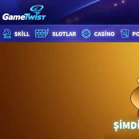
SKILL
SLOTLAR
CASINO
P
ŞIMD