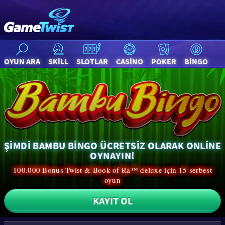
OYUN ARA
SKILL
SLOTLAR
CASINO
POKER
BINGO
ŞIMDI BAMBU BINGO ÜCRETSIZ OLARAK ONLINE
OYNAYIN!
100.000 Bonus-Twist & Book of Ra™ deluxe için 15 serbest
oyun
KAYIT OL