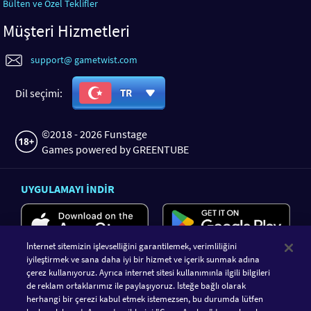
Bülten ve Özel Teklifler
Müşteri Hizmetleri
support@ gametwist.com
Dil seçimi:
TR
©2018 - 2026 Funstage
Games powered by GREENTUBE
UYGULAMAYI INDIR
İnternet sitemizin işlevselliğini garantilemek, verimliliğini
iyileştirmek ve sana daha iyi bir hizmet ve içerik sunmak adına
çerez kullanıyoruz. Ayrıca internet sitesi kullanımınla ilgili bilgileri
de reklam ortaklarımız ile paylaşıyoruz. İsteğe bağlı olarak
herhangi bir çerezi kabul etmek istemezsen, bu durumda lütfen