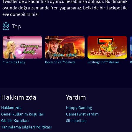
Twistler de o kadar hızlı oyuncu hesabınıza doluşur. Bu dinamik
oyunda doğru zamanda fren yaparsanız, belki de bir Jackpot ile
eve dönebilirsiniz!
Top
Charming Lady
Book of Ra™ deluxe
Sizzling Hot™ deluxe
D
Hakkımızda
Yardım
Hakkımızda
Happy Gaming
Genel kullanım koşulları
GameTwist Yardım
Gizlilik Kuralları
Site haritası
Tanımlama Bilgileri Politikası