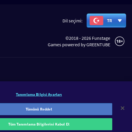
Dil seçimi:
TR
©2018 - 2026 Funstage
Games powered by GREENTUBE
INSTAGRAM
Tanımlama Bilgisi Ayarları
Tümünü Reddet
u sebeple sadece sanal oyun para birimi
Tüm Tanımlama Bilgilerini Kabul Et
t'leri gerçek bir para birimine dönüştürme