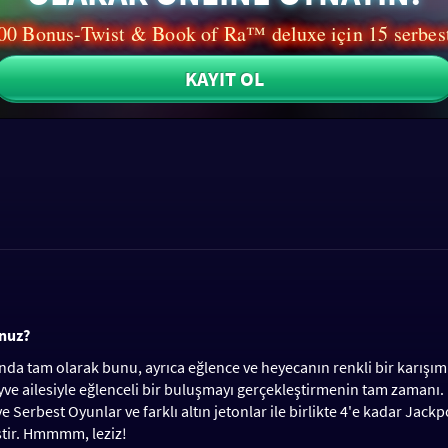
00 Bonus-Twist & Book of Ra™ deluxe için 15 serbes
KAYIT OL
unuz?
a tam olarak bunu, ayrıca eğlence ve heyecanın renkli bir karışım
yve ailesiyle eğlenceli bir buluşmayı gerçekleştirmenin tam zamanı.
 Serbest Oyunlar ve farklı altın jetonlar ile birlikte 4'e kadar Jackp
ştir. Hmmmm, leziz!