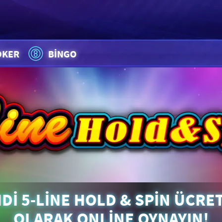
OKER
BINGO
DI 5-LINE HOLD & SPIN ÜCRE
OLARAK ONLINE OYNAYIN!