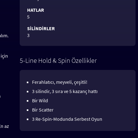
HATLAR
5
SILINDIRLER
3
alım.
 için
5-Line Hold & Spin Özellikler
Ferahlatıcı, meyveli, çeşitli!
3 silindir, 3 sıra ve 5 kazanç hattı
a
Bir Wild
Bir Scatter
3 Re-Spin-Modunda Serbest Oyun
En az