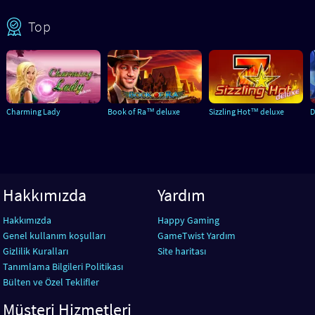
Top
Charming Lady
Book of Ra™ deluxe
Sizzling Hot™ deluxe
D
Hakkımızda
Yardım
Hakkımızda
Happy Gaming
Genel kullanım koşulları
GameTwist Yardım
Gizlilik Kuralları
Site haritası
Tanımlama Bilgileri Politikası
Bülten ve Özel Teklifler
Müşteri Hizmetleri