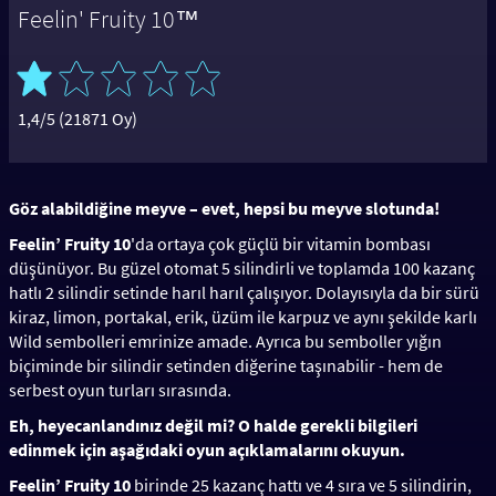
Feelin' Fruity 10™
1,4/5 (21871 Oy)
Göz alabildiğine meyve – evet, hepsi bu meyve slotunda!
Feelin’ Fruity 10
'da ortaya çok güçlü bir vitamin bombası
düşünüyor. Bu güzel otomat 5 silindirli ve toplamda 100 kazanç
hatlı 2 silindir setinde harıl harıl çalışıyor. Dolayısıyla da bir sürü
kiraz, limon, portakal, erik, üzüm ile karpuz ve aynı şekilde karlı
Wild sembolleri emrinize amade. Ayrıca bu semboller yığın
biçiminde bir silindir setinden diğerine taşınabilir - hem de
serbest oyun turları sırasında.
Eh, heyecanlandınız değil mi? O halde gerekli bilgileri
edinmek için aşağıdaki oyun açıklamalarını okuyun.
Feelin’ Fruity 10
birinde 25 kazanç hattı ve 4 sıra ve 5 silindirin,