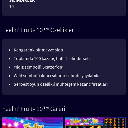
SILINDIRLER
10
Feelin' Fruity 10™ Özellikler
Rengarenk bir meyve slotu
Toplamda 100 kazanç hatlı 2 silindir seti
Yıldız sembolü Scatter'dır
Wild sembolü ikinci silindir setinde yayılabilir
Serbest oyun özellikli muhteşem kazanç fırsatları
Feelin' Fruity 10™ Galeri