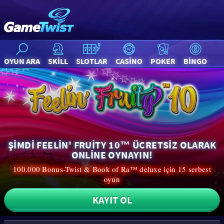
OYUN ARA
SKILL
SLOTLAR
CASINO
POKER
BINGO
ŞIMDI FEELIN' FRUITY 10™ ÜCRETSIZ OLARAK
ONLINE OYNAYIN!
100.000 Bonus-Twist & Book of Ra™ deluxe için 15 serbest
oyun
KAYIT OL