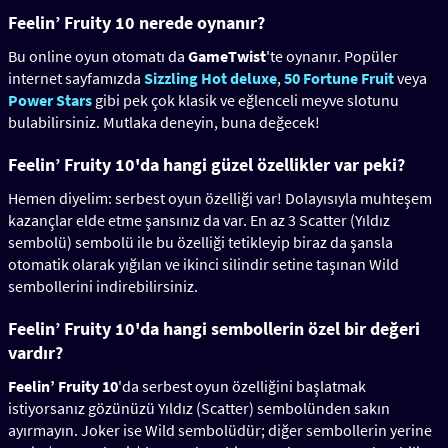
Feelin’ Fruity 10 nerede oynanır?
Bu online oyun otomatı da
GameTwist
'te oynanır. Popüler
internet sayfamızda
Sizzling Hot deluxe
,
50 Fortune Fruit
veya
Power Stars
gibi pek çok klasik ve eğlenceli meyve slotunu
bulabilirsiniz. Mutlaka deneyin, buna değecek!
Feelin’ Fruity 10'da hangi güzel özellikler var peki?
Hemen diyelim: serbest oyun özelliği var! Dolayısıyla muhteşem
kazançlar elde etme şansınız da var. En az 3 Scatter (Yıldız
sembolü) sembolü ile bu özelliği tetikleyip biraz da şansla
otomatik olarak yığılan ve ikinci silindir setine taşınan Wild
sembollerini indirebilirsiniz.
Feelin’ Fruity 10'da hangi sembollerin özel bir değeri
vardır?
Feelin’ Fruity 10
'da serbest oyun özelliğini başlatmak
istiyorsanız gözünüzü Yıldız (Scatter) sembolünden sakın
ayırmayın. Joker ise Wild sembolüdür; diğer sembollerin yerine