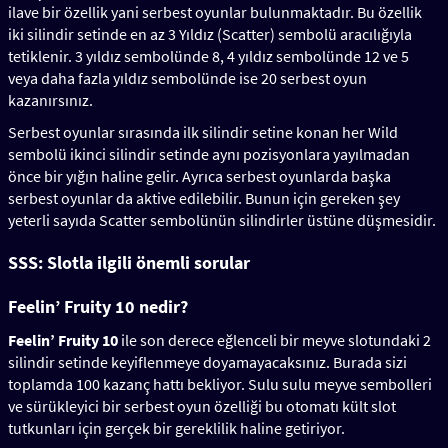
ilave bir özellik yani serbest oyunlar bulunmaktadır. Bu özellik
iki silindir setinde en az 3 Yıldız (Scatter) sembolü aracılığıyla
tetiklenir. 3 yıldız sembolünde 8, 4 yıldız sembolünde 12 ve 5
veya daha fazla yıldız sembolünde ise 20 serbest oyun
kazanırsınız.
Serbest oyunlar sırasında ilk silindir setine konan her Wild
sembolü ikinci silindir setinde aynı pozisyonlara yayılmadan
önce bir yığın haline gelir. Ayrıca serbest oyunlarda başka
serbest oyunlar da aktive edilebilir. Bunun için gereken şey
yeterli sayıda Scatter sembolünün silindirler üstüne düşmesidir.
SSS: Slotla ilgili önemli sorular
Feelin’ Fruity 10 nedir?
Feelin’ Fruity 10
ile son derece eğlenceli bir meyve slotundaki 2
silindir setinde keyiflenmeye doyamayacaksınız. Burada sizi
toplamda 100 kazanç hattı bekliyor. Sulu sulu meyve sembolleri
ve sürükleyici bir serbest oyun özelliği bu otomatı kült slot
tutkunları için gerçek bir gereklilik haline getiriyor.