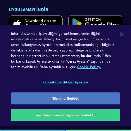
UYGULAMAYI INDIR
İnternet sitemizin işlevselliğini garantilemek, verimliliğini
iyileştirmek ve sana daha iyi bir hizmet ve içerik sunmak adına
çerez kullanıyoruz. Ayrıca internet sitesi kullanımınla ilgili bilgileri
de reklam ortaklarımız ile paylaşıyoruz. İsteğe bağlı olarak
herhangi bir çerezi kabul etmek istemezsen, bu durumda lütfen
bu bandı kapat. Ayrıca tercihlerini "Çerez Ayaları" tuşundan da
GAMETWIST'I TAKIP EDIN
tanımlayabilirsin. Daha ayrıntılı bilgi için:
Cookie Policy.
FACEBOOK
INSTAGRAM
Tanımlama Bilgisi Ayarları
GameTwist sosyal bir kumarhanedir. Oyun oynamak sadece
eğlenceli olmalı, başka bir şey değil. Tam da bu sebeple sadece
Tümünü Reddet
sanal oyun para birimi 'Twist' ile oynayabilirsiniz. Eğlence her
zaman oyununuzun en önemli tarafı olarak kalmalı. GameTwist,
Tüm Tanımlama Bilgilerini Kabul Et
Twist'leri gerçek bir para birimine dönüştürme seçeneği
sunmaz.