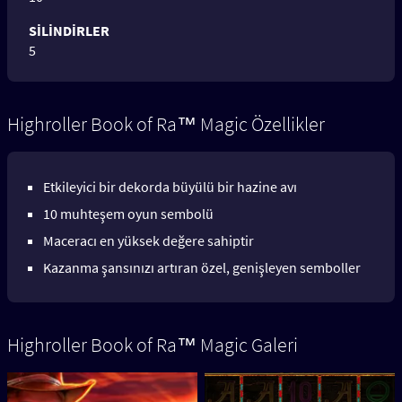
SILINDIRLER
5
Highroller Book of Ra™ Magic Özellikler
Etkileyici bir dekorda büyülü bir hazine avı
10 muhteşem oyun sembolü
Maceracı en yüksek değere sahiptir
Kazanma şansınızı artıran özel, genişleyen semboller
Highroller Book of Ra™ Magic Galeri