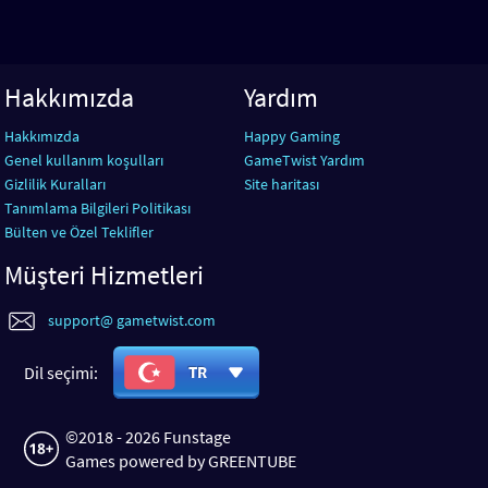
Hakkımızda
Yardım
Hakkımızda
Happy Gaming
Genel kullanım koşulları
GameTwist Yardım
Gizlilik Kuralları
Site haritası
Tanımlama Bilgileri Politikası
Bülten ve Özel Teklifler
Müşteri Hizmetleri
support@ gametwist.com
Dil seçimi:
TR
©2018 - 2026 Funstage
Games powered by GREENTUBE