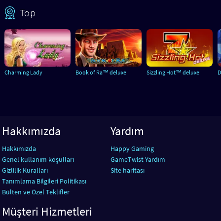
Top
Charming Lady
Book of Ra™ deluxe
Sizzling Hot™ deluxe
D
Hakkımızda
Yardım
Hakkımızda
Happy Gaming
Genel kullanım koşulları
GameTwist Yardım
Gizlilik Kuralları
Site haritası
Tanımlama Bilgileri Politikası
Bülten ve Özel Teklifler
Müşteri Hizmetleri