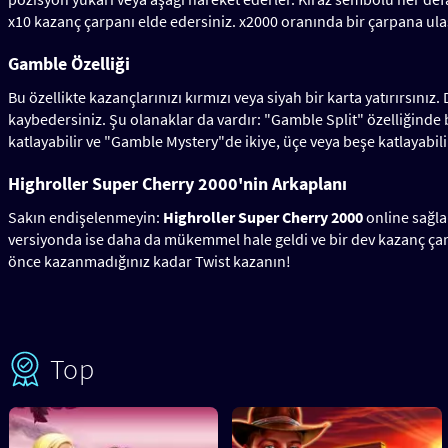
x10 kazanç çarpanı elde edersiniz. x2000 oranında bir çarpana ula
Gamble Özelliği
Bu özellikte kazançlarınızı kırmızı veya siyah bir karta yatırırsınız.
kaybedersiniz. Şu olanaklar da vardır: "Gamble Split" özelliğinde b
katlayabilir ve "Gamble Mystery"de ikiye, üçe veya beşe katlayabili
Highroller Super Cherry 2000'nin Arkaplanı
Sakın endişelenmeyin:
Highroller Super Cherry 2000
online sağla
versiyonda ise daha da mükemmel hale geldi ve bir dev kazanç çarpa
önce kazanmadığınız kadar Twist kazanın!
Top