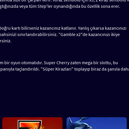
ştığınızda veya tüm Step'ler oynandığında bu özellik sona erer.
 Doğru kartı bilirseniz kazancınız katlanır. Yanlış çıkarsa kazancınızı
ahsinizi sınırlandırabilirsiniz. "Gamble x2"de kazancınızı ikiye
rsiniz.
m bir oyun otomatıdır. Super Cherry zaten mega bir slottu, bu
nıyla taçlandırıldı. "Süper Kirazları" toplayıp biraz da şansla dah