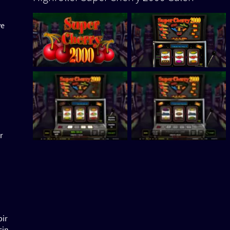
ve
r
bir
çin