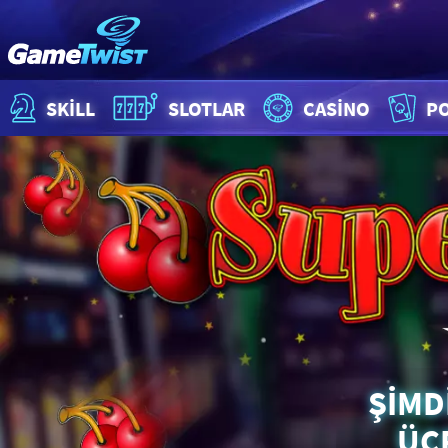
SKILL
SLOTLAR
CASINO
P
ŞIMD
ÜC