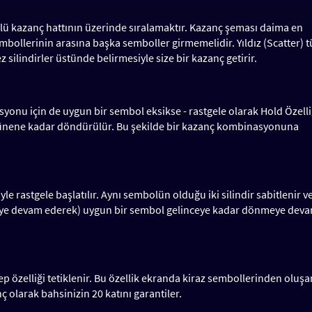
lü kazanç hattının üzerinde sıralamaktır. Kazanç şeması daima en
mbollerinin arasına başka semboller girmemelidir. Yıldız (Scatter) 
 silindirler üstünde belirmesiyle size bir kazanç getirir.
yonu için de uygun bir sembol eksikse - rastgele olarak Hold Özelli
 görünene kadar döndürülür. Bu şekilde bir kazanç kombinasyonuna
.
 rastgele başlatılır. Aynı sembolün olduğu iki silindir sabitlenir v
tmeye devam ederek) uygun bir sembol gelinceye kadar dönmeye dev
ep özelliği tetiklenir. Bu özellik ekranda kiraz sembollerinden oluşa
larak bahsinizin 20 katını garantiler.