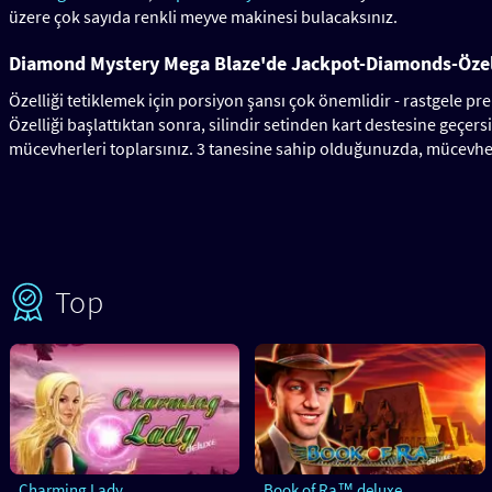
üzere çok sayıda renkli meyve makinesi bulacaksınız.
Diamond Mystery Mega Blaze'de Jackpot-Diamonds-Özelliğ
Özelliği tetiklemek için porsiyon şansı çok önemlidir - rastgele pre
Özelliği başlattıktan sonra, silindir setinden kart destesine geçers
mücevherleri toplarsınız. 3 tanesine sahip olduğunuzda, mücevher 
Top
Charming Lady
Book of Ra™ deluxe