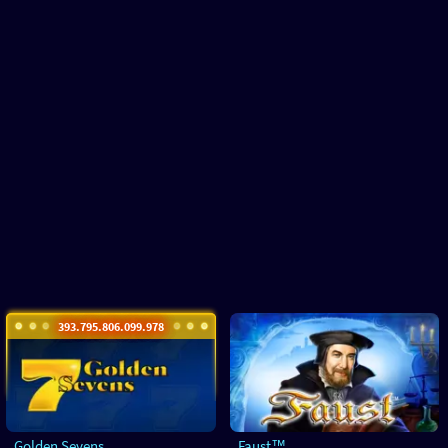
393.795.810.686.691
Golden Sevens
Faust™