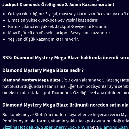
Jackpot-Diamonds-Özelliğinde 2. Adım: Kazancınızı alın!
Ortaya çıkardığınız 3 yeşil, mavi veya kırmızı mücevher ya da 3 
Elmas en yüksek Jackpot-Seviyesini kazandırır.
Kırmızı, ikinci en yüksek Jackpot-Seviyesini kazanır.
Mavi üçüncü en yüksek Jackpot-Seviyesini kazandırır.
Yeşil en düşük kazanç miktarını verir.
SSS: Diamond Mystery Mega Blaze hakkında önemli soru
Diamond Mystery Mega Blaze nedir?
Diamond Mystery Mega Blaze
3'e 3 oyun alanına ve 5 Kazanç Hatt
hat oluşturduğunda kazanırsınız. Eğer tüm pozisyonlar aynı sembolü
bir ekstra olarak Jackpot-Diamonds-Özelliği ile 4 ana ödülden biri
Diamond Mystery Mega Blaze ürününü nereden satın alab
Bu ikonik meyve Slotu’nu modern kıyafetler ve heyecan verici Myst
Popüler oyun platformu, vitamin yüklü Jackpot oyununu doğrudan 
Sizzling Hot deluxe
,
Super Cherry Lock'N'Win
veya
Diamond Cash 