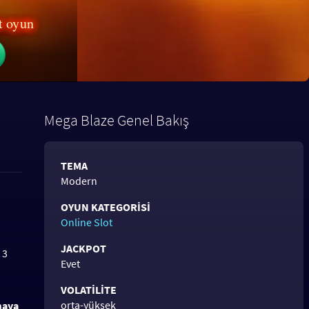
t oyun
Mega Blaze Genel Bakış
TEMA
Modern
OYUN KATEGORISI
Online Slot
JACKPOT
 3
Evet
VOLATILITE
orta-yüksek
maya