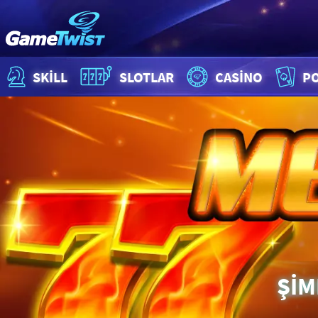
SKILL
SLOTLAR
CASINO
P
ŞIM