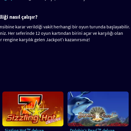
i nasıl çalışır?
nsibine karar verildiği vakit herhangi bir oyun turunda başlayabilir.
iniz. Her seferinde 12 oyun kartından birini açar ve karşılığı olan
rengine karşılık gelen Jackpot’ı kazanırsınız!
Sizzling Hot™ deluxe
Dolphin’s Pearl™ deluxe