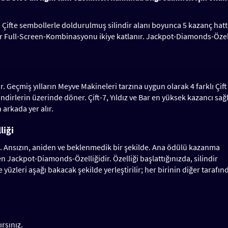
ur. Çifte sembollerle doldurulmuş silindir alanı boyunca 5 kazanç hatt
er Full-Screen-Kombinasyonu ikiye katlanır. Jackpot-Diamonds-Özel
 Geçmiş yılların Meyve Makineleri tarzına uygun olarak 4 farklı Çift
lindirlerin üzerinde döner. Çift-7, Yıldız ve Bar en yüksek kazancı sağl
arkada yer alır.
liği
z. Ansızın, aniden ve beklenmedik bir şekilde. Ana ödülü kazanma
n Jackpot-Diamonds-Özelliğidir. Özelliği başlattığınızda, silindir
üzleri aşağı bakacak şekilde yerleştirilir; her birinin diğer tarafın
rsınız.