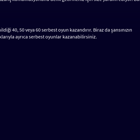
ldiği 40, 50 veya 60 serbest oyun kazandırır. Biraz da şansınızın
arıyla ayrıca serbest oyunlar kazanabilirsiniz.