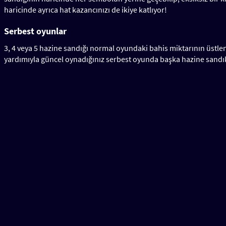
haricinde ayrıca hat kazancınızı de ikiye katlıyor!
Serbest oyunlar
3, 4 veya 5 hazine sandığı normal oyundaki bahis miktarının üstleni
yardımıyla güncel oynadığınız serbest oyunda başka hazine sandıkl