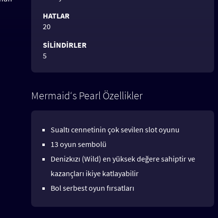
HATLAR
20
SILINDIRLER
5
Mermaid‘s Pearl Özellikler
Sualtı cennetinin çok sevilen slot oyunu
13 oyun sembolü
Denizkızı (Wild) en yüksek değere sahiptir ve
kazançları ikiye katlayabilir
Bol serbest oyun fırsatları