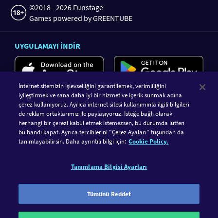
©2018 - 2026 Funstage
Games powered by GREENTUBE
UYGULAMAYI INDIR
İnternet sitemizin işlevselliğini garantilemek, verimliliğini
iyileştirmek ve sana daha iyi bir hizmet ve içerik sunmak adına
çerez kullanıyoruz. Ayrıca internet sitesi kullanımınla ilgili bilgileri
de reklam ortaklarımız ile paylaşıyoruz. İsteğe bağlı olarak
herhangi bir çerezi kabul etmek istemezsen, bu durumda lütfen
bu bandı kapat. Ayrıca tercihlerini "Çerez Ayaları" tuşundan da
GAMETWIST'I TAKIP EDIN
tanımlayabilirsin. Daha ayrıntılı bilgi için:
Cookie Policy.
FACEBOOK
INSTAGRAM
Tanımlama Bilgisi Ayarları
GameTwist sosyal bir kumarhanedir. Oyun oynamak sadece
eğlenceli olmalı, başka bir şey değil. Tam da bu sebeple sadece
Tümünü Reddet
sanal oyun para birimi 'Twist' ile oynayabilirsiniz. Eğlence her
zaman oyununuzun en önemli tarafı olarak kalmalı. GameTwist,