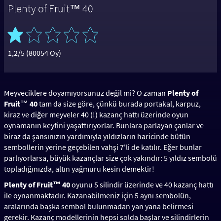
Plenty of Fruit™ 40
1,2/5 (80054 Oy)
Meyveciklere doyamıyorsunuz değil mi? O zaman
Plenty of
Fruit™ 40
tam da size göre, çünkü burada portakal, karpuz,
kiraz ve diğer meyveler 40 (!) kazanç hattı üzerinde oyun
oynamanın keyfini yaşattırıyorlar. Bunlara parlayan çanlar ve
biraz da şansınızın yardımıyla yıldızların haricinde bütün
sembollerin yerine geçebilen vahşi 7'li de katılır. Eğer bunlar
parlıyorlarsa, büyük kazançlar size çok yakındır: 5 yıldız sembolü
topladığınızda, altın yağmuru kesin demektir!
Plenty of Fruit™ 40
oyunu 5 silindir üzerinde ve 40 kazanç hattı
ile oynanmaktadır. Kazanabilmeniz için 5 aynı sembolün,
aralarında başka sembol bulunmadan yan yana belirmesi
gerekir. Kazanç modellerinin hepsi solda başlar ve silindirlerin