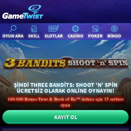
OYUN ARA
SKILL
SLOTLAR
CASINO
POKER
BINGO
ŞIMDI THREE BANDITS: SHOOT 'N' SPIN
ÜCRETSIZ OLARAK ONLINE OYNAYIN!
100.000 Bonus-Twist & Book of Ra™ deluxe için 15 serbest
oyun
KAYIT OL