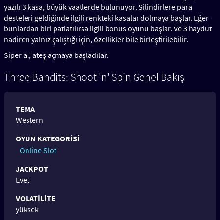
yazılı 3 kasa, büyük vaatlerde bulunuyor. Silindirlere para
desteleri geldiğinde ilgili renkteki kasalar dolmaya başlar. Eğer
bunlardan biri patlatılırsa ilgili bonus oyunu başlar. Ve 3 haydut
nadiren yalnız çalıştığı için, özellikler bile birleştirilebilir.
Siper al, ateş açmaya başladılar.
Three Bandits: Shoot 'n' Spin Genel Bakış
TEMA
Western
OYUN KATEGORISI
Online Slot
JACKPOT
Evet
VOLATILITE
yüksek