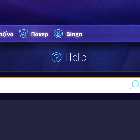
αζίνο
Πόκερ
Bingo
Help