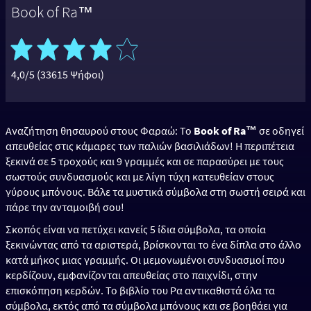
Book of Ra™
4,0/5 (33615 Ψήφοι)
Αναζήτηση θησαυρού στους Φαραώ: Το
Book of Ra™
σε οδηγεί
απευθείας στις κάμαρες των παλιών βασιλιάδων! Η περιπέτεια
ξεκινά σε 5 τροχούς και 9 γραμμές και σε παρασύρει με τους
σωστούς συνδυασμούς και με λίγη τύχη κατευθείαν στους
γύρους μπόνους. Βάλε τα μυστικά σύμβολα στη σωστή σειρά και
πάρε την ανταμοιβή σου!
Σκοπός είναι να πετύχει κανείς 5 ίδια σύμβολα, τα οποία
ξεκινώντας από τα αριστερά, βρίσκονται το ένα δίπλα στο άλλο
κατά μήκος μιας γραμμής. Οι μεμονωμένοι συνδυασμοί που
κερδίζουν, εμφανίζονται απευθείας στο παιχνίδι, στην
επισκόπηση κερδών. Το βιβλίο του Ρα αντικαθιστά όλα τα
σύμβολα, εκτός από τα σύμβολα μπόνους και σε βοηθάει για