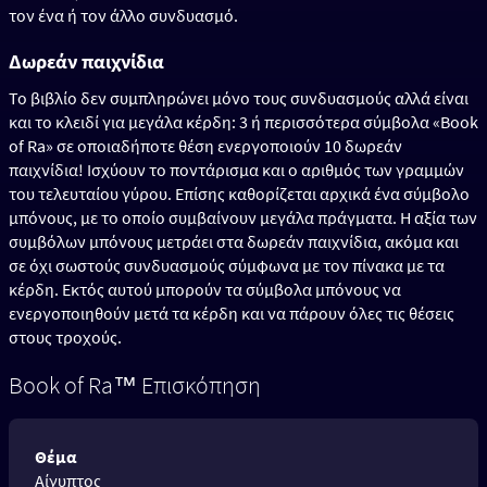
τον ένα ή τον άλλο συνδυασμό.
Δωρεάν παιχνίδια
Το βιβλίο δεν συμπληρώνει μόνο τους συνδυασμούς αλλά είναι
και το κλειδί για μεγάλα κέρδη: 3 ή περισσότερα σύμβολα «Book
of Ra» σε οποιαδήποτε θέση ενεργοποιούν 10 δωρεάν
παιχνίδια! Ισχύουν το ποντάρισμα και ο αριθμός των γραμμών
του τελευταίου γύρου. Επίσης καθορίζεται αρχικά ένα σύμβολο
μπόνους, με το οποίο συμβαίνουν μεγάλα πράγματα. H αξία των
συμβόλων μπόνους μετράει στα δωρεάν παιχνίδια, ακόμα και
σε όχι σωστούς συνδυασμούς σύμφωνα με τον πίνακα με τα
κέρδη. Εκτός αυτού μπορούν τα σύμβολα μπόνους να
ενεργοποιηθούν μετά τα κέρδη και να πάρουν όλες τις θέσεις
στους τροχούς.
Book of Ra™ Επισκόπηση
Θέμα
Αίγυπτος