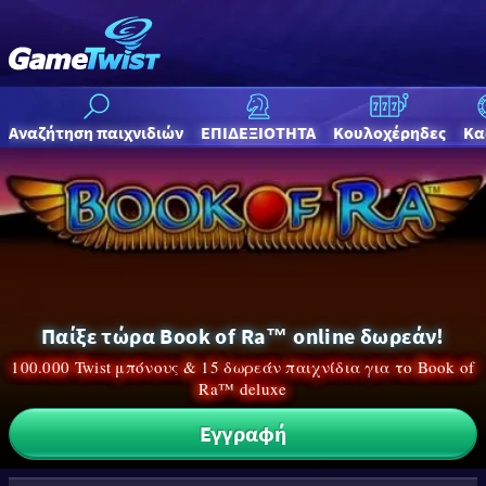
Αναζήτηση παιχνιδιών
ΕΠΙΔΕΞΙΟΤΗΤΑ
Κουλοχέρηδες
Κα
Παίξε τώρα Book of Ra™ online δωρεάν!
100.000 Twist μπόνους & 15 δωρεάν παιχνίδια για το Book of
Ra™ deluxe
Εγγραφή