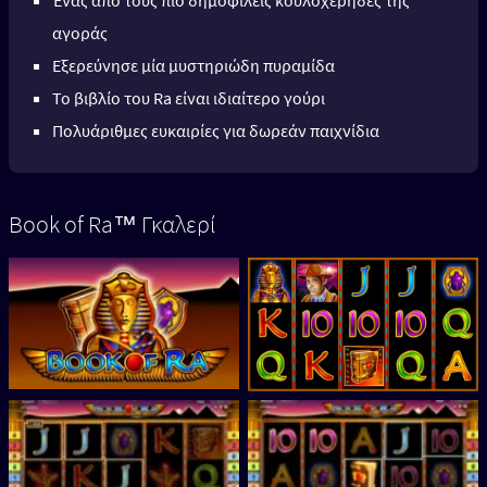
Ένας από τους πιο δημοφιλείς κουλοχέρηδες της
αγοράς
Εξερεύνησε μία μυστηριώδη πυραμίδα
Το βιβλίο του Ra είναι ιδιαίτερο γούρι
Πολυάριθμες ευκαιρίες για δωρεάν παιχνίδια
Book of Ra™ Γκαλερί