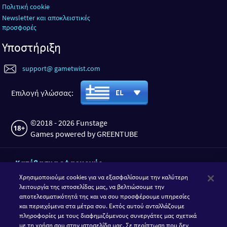
Πολιτική cookie
Newsletter και αποκλειστικές
προσφορές
Υποστήριξη
support@ gametwist.com
Επιλογή γλώσσας:
EL
©2018 - 2026 Funstage
Games powered by GREENTUBE
Κατέβασμα εφαρμογής
Χρησιμοποιούμε cookies για να εξασφαλίσουμε την καλύτερη
λειτουργία της ιστοσελίδας μας, να βελτιώσουμε την
αποτελεσματικότητά της και να σου προσφέρουμε υπηρεσίες
και περιεχόμενα στα μέτρα σου. Εκτός αυτού ανταλλάζουμε
πληροφορίες με τους διαφημιζόμενους συνεργάτες μας σχετικά
με τη χρήση σου στην ιστοσελίδα μας. Σε περίπτωση που δεν