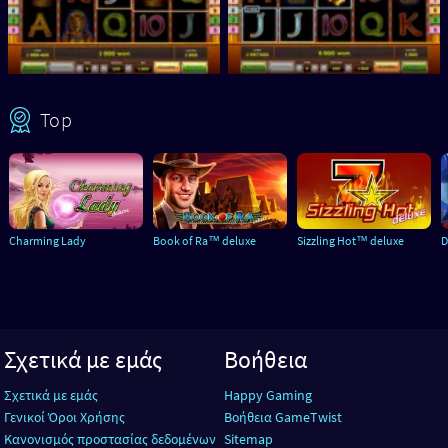
Top
Charming Lady
Book of Ra™ deluxe
Sizzling Hot™ deluxe
D
Σχετικά με εμάς
Βοήθεια
Σχετικά με εμάς
Happy Gaming
Γενικοί Όροι Χρήσης
Βοήθεια GameTwist
Κανονισμός προστασίας δεδομένων
Sitemap