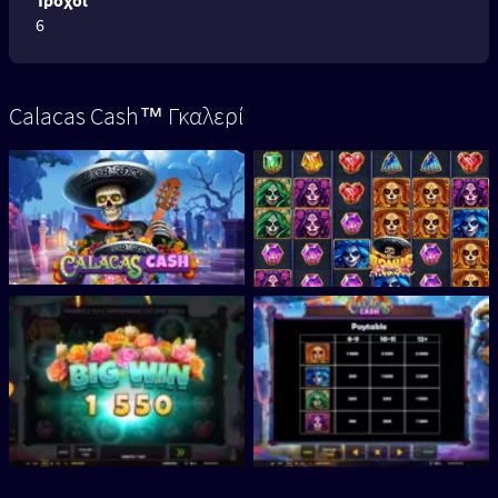
Τροχοί
6
Calacas Cash™ Γκαλερί