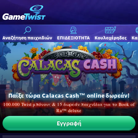
Αναζήτηση παιχνιδιών
ΕΠΙΔΕΞΙΟΤΗΤΑ
Κουλοχέρηδες
Κα
Παίξε τώρα Calacas Cash™ online δωρεάν!
100.000 Twist μπόνους & 15 δωρεάν παιχνίδια για το Book of
Ra™ deluxe
Εγγραφή