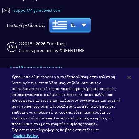
support@ gametwist.com
Επιλογή γλώσσας:
EL
©2018 - 2026 Funstage
Games powered by GREENTUBE
Κατέβασμα εφαρμογής
Χρησιμοποιούμε cookies για να εξασφαλίσουμε την καλύτερη
λειτουργία της ιστοσελίδας μας, να βελτιώσουμε την
αποτελεσματικότητά της και να σου προσφέρουμε υπηρεσίες
και περιεχόμενα στα μέτρα σου. Εκτός αυτού ανταλλάζουμε
πληροφορίες με τους διαφημιζόμενους συνεργάτες μας σχετικά
με τη χρήση σου στην ιστοσελίδα μας. Σε περίπτωση που δεν
επιθυμείς να αποδεχτείς τα cookies, τότε παρακαλούμε να
κλείσεις αυτό το banner. Εναλλακτικά μπορείς να ορίσεις τις
προτιμήσεις σου με το κουμπί «Ρυθμίσεις cookies».
Ακολούθησε τη GameTwist
Περισσότερες πληροφορίες θα βρεις στη στήλη μας
Cookie Policy.
Facebook
Instagram