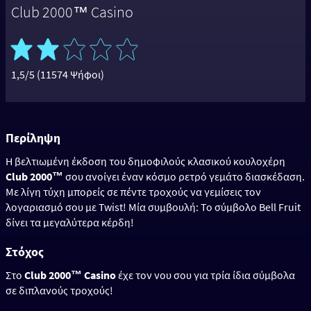
Club 2000™ Casino
1,5/5 (11574 Ψήφοι)
Περίληψη
Η βελτιωμένη έκδοση του δημοφιλούς κλασικού κουλοχέρη
Club 2000™
σου ανοίγει έναν κόσμο ρετρό γεμάτο διασκέδαση.
Με λίγη τύχη μπορείς σε πέντε τροχούς να γεμίσεις τον
λογαριασμό σου με Twist! Μία συμβουλή: Το σύμβολο Bell Fruit
δίνει τα μεγαλύτερα κέρδη!
Στόχος
Στο
Club 2000™ Casino
έχε τον νου σου για τρία ίδια σύμβολα
σε διπλανούς τροχούς!