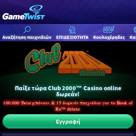
Αναζήτηση παιχνιδιών
ΕΠΙΔΕΞΙΟΤΗΤΑ
Κουλοχέρηδες
Κα
Παίξε τώρα Club 2000™ Casino online
δωρεάν!
100.000 Twist μπόνους & 15 δωρεάν παιχνίδια για το Book of
Ra™ deluxe
Εγγραφή