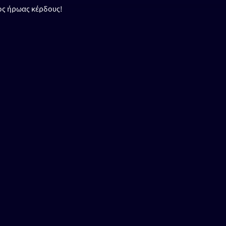
νος ήρωας κέρδους!