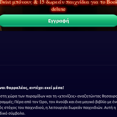
 Twist μπόνους & 15 δωρεάν παιχνίδια για το Boo
deluxe
Εγγραφή
ίναι θαρραλέος, αντέχει εκεί μέσα!
 στη χώρα των πυραμίδων και τη «χτενίζεις» αναζητώντας θησαυρ
γραμμές; Πέρα από τον Ώρο, τον Ανούβι και ένα μαγικό βιβλίο με έ
ς στόχος του παιχνιδιού, η λειτουργία δωρεάν παιχνιδιών. Αυτή η
ιδικό σύμβολο.