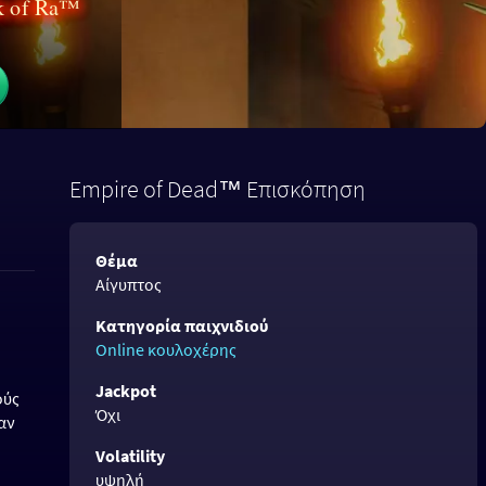
k of Ra™
Empire of Dead™ Επισκόπηση
Θέμα
Αίγυπτος
Κατηγορία παιχνιδιού
Online κουλοχέρης
Jackpot
ούς
Όχι
ναν
Volatility
υψηλή