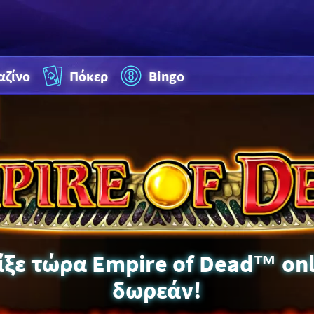
αζίνο
Πόκερ
Bingo
ίξε τώρα Empire of Dead™ onl
δωρεάν!