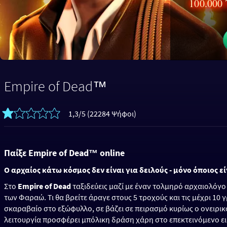
100.000
Empire of Dead™
1,3/5 (22284 Ψήφοι)
Παίξε Empire of Dead™ online
Ο αρχαίος κάτω κόσμος δεν είναι για δειλούς - μόνο όποιος ε
Στο
Empire of Dead
ταξιδεύεις μαζί με έναν τολμηρό αρχαιολόγο
των Φαραώ. Τι θα βρείτε άραγε στους 5 τροχούς και τις μέχρι 10 
σκαραβαίο στο εξώφυλλο, σε βάζει σε πειρασμό κυρίως ο ονειρικό
λειτουργία προσφέρει μπόλικη δράση χάρη στο επεκτεινόμενο ε