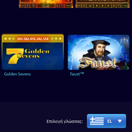
393.582.879.912.718
Golden Sevens
Faust™
Επιλογή γλώσσας:
EL