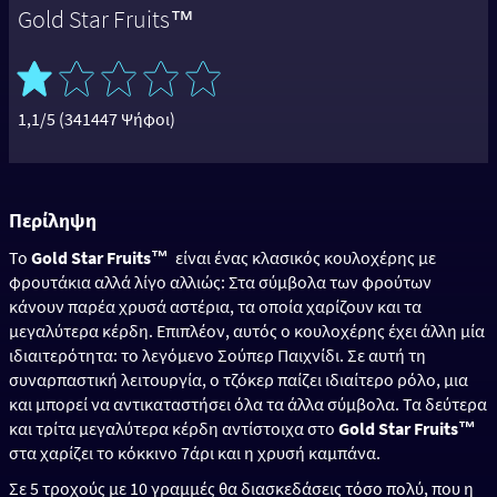
Gold Star Fruits™
1,1/5 (341447 Ψήφοι)
Περίληψη
Το
Gold Star Fruits™
είναι ένας κλασικός κουλοχέρης με
φρουτάκια αλλά λίγο αλλιώς: Στα σύμβολα των φρούτων
κάνουν παρέα χρυσά αστέρια, τα οποία χαρίζουν και τα
μεγαλύτερα κέρδη. Επιπλέον, αυτός ο κουλοχέρης έχει άλλη μία
ιδιαιτερότητα: το λεγόμενο Σούπερ Παιχνίδι. Σε αυτή τη
συναρπαστική λειτουργία, ο τζόκερ παίζει ιδιαίτερο ρόλο, μια
και μπορεί να αντικαταστήσει όλα τα άλλα σύμβολα. Τα δεύτερα
και τρίτα μεγαλύτερα κέρδη αντίστοιχα στο
Gold Star Fruits™
στα χαρίζει το κόκκινο 7άρι και η χρυσή καμπάνα.
Σε 5 τροχούς με 10 γραμμές θα διασκεδάσεις τόσο πολύ, που η