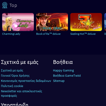
Top
Charming Lady
Book of Ra™ deluxe
Sizzling Hot™ deluxe
D
Σχετικά με εμάς
Βοήθεια
Σχετικά με εμάς
Happy Gaming
Γενικοί Όροι Χρήσης
Βοήθεια GameTwist
Κανονισμός προστασίας δεδομένων
Sitemap
Πολιτική cookie
Newsletter και αποκλειστικές
προσφορές
Υποστήριξη