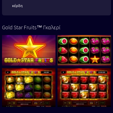
κέρδη
Gold Star Fruits™ Γκαλερί