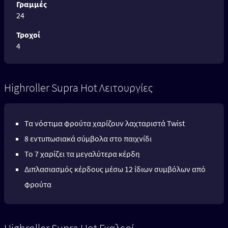
Γραμμές
24
Τροχοί
4
Highroller Supra Hot Λειτουργίες
Τα νόστιμα φρούτα χαρίζουν λαχταριστά Twist
8 εντυπωσιακά σύμβολα στο παιχνίδι
Το 7 χαρίζει τα μεγαλύτερα κέρδη
Διπλασιασμός κέρδους μέσω 12 ίδιων συμβόλων από
φρούτα