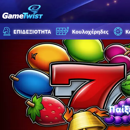
ΕΠΙΔΕΞΙΟΤΗΤΑ
Κουλοχέρηδες
Κ
Παίξ