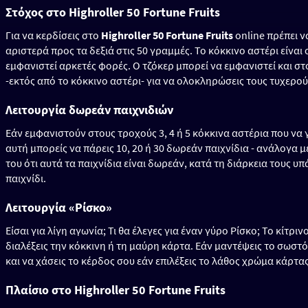
Στόχος στο Highroller 50 Fortune Fruits
Για να κερδίσεις στο
Highroller
50 Fortune Fruits
online πρέπει ν
αριστερά προς τα δεξιά στις 50 γραμμές. Το κόκκινο αστέρι είνα
εμφανιστεί αρκετές φορές. Ο τζόκερ μπορεί να εμφανιστεί και 
-εκτός από το κόκκινο αστέρι- για να ολοκληρώσεις τους τυχερο
Λειτουργία δωρεάν παιχνιδιών
Εάν εμφανιστούν στους τροχούς 3, 4 ή 5 κόκκινα αστέρια που να 
αυτή μπορείς να πάρεις 10, 20 ή 30 δωρεάν παιχνίδια - ανάλογα 
του ότι αυτά τα παιχνίδια είναι δωρεάν, κατά τη διάρκεια τους υπ
παιχνίδι.
Λειτουργία «Ρίσκο»
Είσαι για λίγη αγωνία; Τι θα έλεγες για έναν γύρο Ρίσκο; Το κίτρ
διαλέξεις την κόκκινη ή τη μαύρη κάρτα. Εάν μαντέψεις το σωσ
και να χάσεις το κέρδος σου εάν επιλέξεις το λάθος χρώμα κάρτας
Πλαίσιο στο Highroller 50 Fortune Fruits