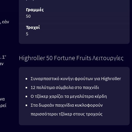
Γραμμές
50
, εάν
Τροχοί
5
Highroller 50 Fortune Fruits Λειτουργίες
. Σ'
αν
Συναρπαστικό κυνήγι φρούτων για Highroller
12 πολύτιμα σύμβολα στο παιχνίδι
Ο τζόκερ χαρίζει τα μεγαλύτερα κέρδη
 να
Στα δωρεάν παιχνίδια κυκλοφορούν
ρεί
περισσότεροι τζόκερ στους τροχούς