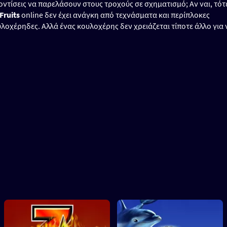
οντίσεις να παρελάσουν στους τροχούς σε σχηματισμό; Αν ναι, τότ
Fruits
online δεν έχει ανάγκη από τεχνάσματα και περίπλοκες
κουλοχέρηδες. Αλλά ένας κουλοχέρης δεν χρειάζεται τίποτε άλλο για 