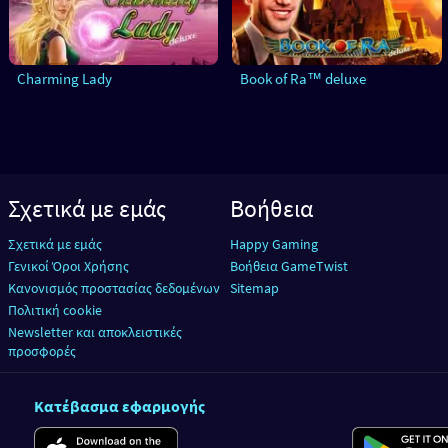
Charming Lady
Book of Ra™ deluxe
Σχετικά με εμάς
Βοήθεια
Σχετικά με εμάς
Happy Gaming
Γενικοί Όροι Χρήσης
Βοήθεια GameTwist
Κανονισμός προστασίας δεδομένων
Sitemap
Πολιτική cookie
Newsletter και αποκλειστικές
προσφορές
Κατέβασμα εφαρμογής