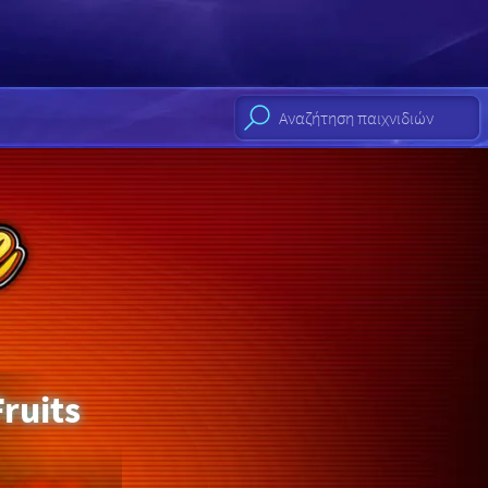
ruits