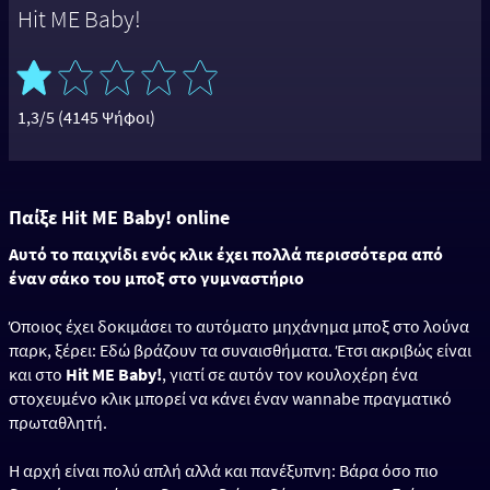
Hit ME Baby!
1,3/5 (4145 Ψήφοι)
Παίξε Hit ME Baby! online
Αυτό το παιχνίδι ενός κλικ έχει πολλά περισσότερα από
έναν σάκο του μποξ στο γυμναστήριο
Όποιος έχει δοκιμάσει το αυτόματο μηχάνημα μποξ στο λούνα
παρκ, ξέρει: Εδώ βράζουν τα συναισθήματα. Έτσι ακριβώς είναι
και στο
Hit ME Baby!
, γιατί σε αυτόν τον κουλοχέρη ένα
στοχευμένο κλικ μπορεί να κάνει έναν wannabe πραγματικό
πρωταθλητή.
Η αρχή είναι πολύ απλή αλλά και πανέξυπνη: Βάρα όσο πιο