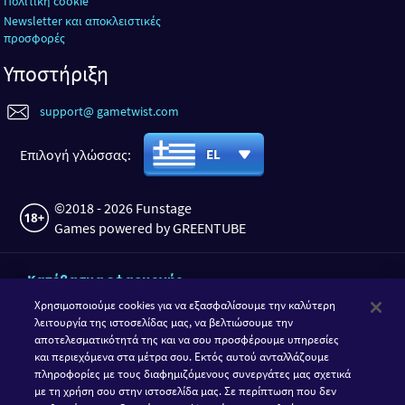
Πολιτική cookie
Newsletter και αποκλειστικές
προσφορές
Υποστήριξη
support@ gametwist.com
Επιλογή γλώσσας:
EL
©2018 - 2026 Funstage
Games powered by GREENTUBE
Κατέβασμα εφαρμογής
Χρησιμοποιούμε cookies για να εξασφαλίσουμε την καλύτερη
λειτουργία της ιστοσελίδας μας, να βελτιώσουμε την
αποτελεσματικότητά της και να σου προσφέρουμε υπηρεσίες
και περιεχόμενα στα μέτρα σου. Εκτός αυτού ανταλλάζουμε
πληροφορίες με τους διαφημιζόμενους συνεργάτες μας σχετικά
με τη χρήση σου στην ιστοσελίδα μας. Σε περίπτωση που δεν