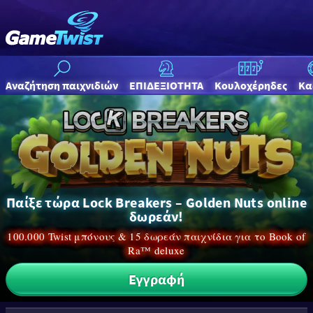
Αναζήτηση παιχνιδιών
ΕΠΙΔΕΞΙΟΤΗΤΑ
Κουλοχέρηδες
Κα
Παίξε τώρα Lock Breakers – Golden Nuts online
δωρεάν!
100.000 Twist μπόνους & 15 δωρεάν παιχνίδια για το Book of
Ra™ deluxe
Εγγραφή