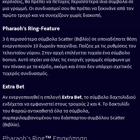
κερδίσεις, θα πρέπει να πετύχεις περισσότερα ίδια σύμβολα σε
μια γραμμή. Οι συνδυασμοί σου θα πρέπει να ξεκινάνε από τον
πρώτο τροχό και να συνεχίζουν χωρίς διακοπή.
Pharaoh’s Ring-Feature
3 ή περισσότερα σύμβολα Scatter (Βιβλίο) σε οποιαδήποτε θέση
ενεργοποιούν 10 δωρεάν παιχνίδια. Παίζεις με τις ρυθμίσεις του
τελευταίου γύρου. Στην αρχή επιλέγεται τυχαία ένα σύμβολο
bonus. Αυτό ισχύει για όλες τις ενεργές γραμμές σύμφωνα με
τον πίνακα με τα κέρδη, ακόμη και όταν δεν υπάρχει σχετικός
τυχερός συνδυασμός.
Extra Bet
Αν ενεργοποιηθεί η επιλογή
Extra Bet
, το σύμβολο δαχτυλιδιού
ενδέχεται να εμφανιστεί στους τροχούς 2 και 4. Το δακτυλίδι
του Φαραώ αντικαθιστά όλα τα σύμβολα,
συμπεριλαμβανομένου του διάσπαρτου συμβόλου Scatter
(Βιβλίο).
Pharaoh‘s Ring™ Επισκόπηση