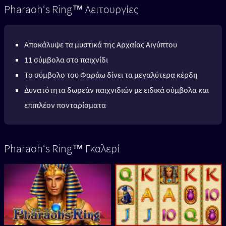
Pharaoh‘s Ring™ Λειτουργίες
Αποκάλυψε τα μυστικά της Αρχαίας Αιγύπτου
11 σύμβολα στο παιχνίδι
Το σύμβολο του Φαράω δίνει τα μεγαλύτερα κέρδη
Δυνατότητα δωρεάν παιχνιδιών με ειδικά σύμβολα και
επιπλέον πονταρίσματα
Pharaoh‘s Ring™ Γκαλερί