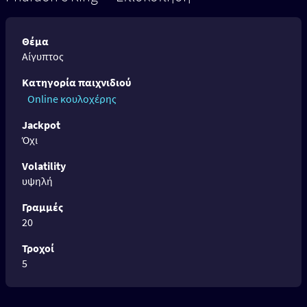
Θέμα
Αίγυπτος
Κατηγορία παιχνιδιού
Online κουλοχέρης
Jackpot
Όχι
Volatility
υψηλή
Γραμμές
20
Τροχοί
5