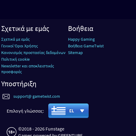
Σχετικά με εμάς
Βοήθεια
Σχετικά με εμάς
Happy Gaming
Γενικοί Όροι Χρήσης
Βοήθεια GameTwist
Κανονισμός προστασίας δεδομένων
Sitemap
Πολιτική cookie
Newsletter και αποκλειστικές
προσφορές
Υποστήριξη
support@ gametwist.com
Επιλογή γλώσσας:
EL
©2018 - 2026 Funstage
Games powered by GREENTUBE