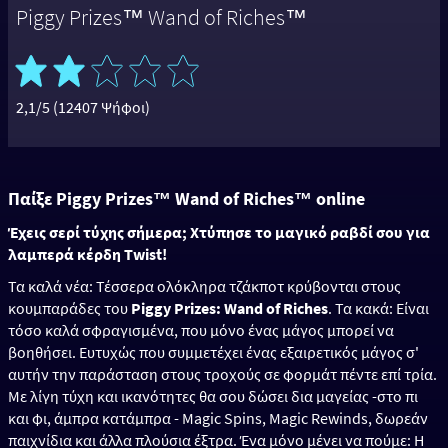
Piggy Prizes™ Wand of Riches™
2,1/5 (12407 Ψήφοι)
Παίξε Piggy Prizes™ Wand of Riches™ online
Έχεις σερί τύχης σήμερα; Χτύπησε το μαγικό ραβδί σου για
λαμπερά κέρδη Twist!
Τα καλά νέα: Τέσσερα ολόκληρα τζάκποτ κρύβονται στους
κουμπαράδες του
Piggy Prizes: Wand of Riches
. Τα κακά: Είναι
τόσο καλά σφραγισμένα, που μόνο ένας μάγος μπορεί να
βοηθήσει. Ευτυχώς που συμμετέχει ένας εξαιρετικός μάγος σ'
αυτήν την παράσταση στους τροχούς σε φορμάτ πέντε επί τρία.
Με λίγη τύχη και ικανότητες θα σου δώσει δια μαγείας -στο πι
και φι, άμπρα κατάμπρα - Magic Spins, Magic Rewinds, δωρεάν
παιχνίδια και άλλα πλούσια έξτρα. Ένα μόνο μένει να πούμε: Η