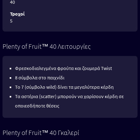
40
Τροχοί
5
Plenty of Fruit™ 40 Λειτουργίες
Φρεσκοδιαλεγμένα φρούτα και ζουμερά Twist
8 σύμβολα στο παιχνίδι
Το 7 (σύμβολο wild) δίνει τα μεγαλύτερα κέρδη
Τα αστέρια (scatter) μπορούν να χαρίσουν κέρδη σε
οποιεσδήποτε θέσεις
Plenty of Fruit™ 40 Γκαλερί