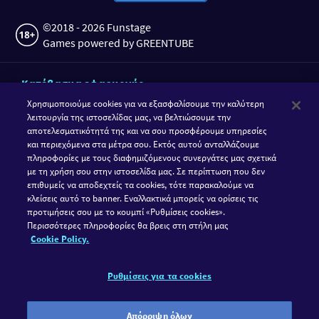
©2018 - 2026 Funstage
Games powered by GREENTUBE
Κατέβασμα εφαρμογής
Χρησιμοποιούμε cookies για να εξασφαλίσουμε την καλύτερη
λειτουργία της ιστοσελίδας μας, να βελτιώσουμε την
αποτελεσματικότητά της και να σου προσφέρουμε υπηρεσίες
και περιεχόμενα στα μέτρα σου. Εκτός αυτού ανταλλάζουμε
πληροφορίες με τους διαφημιζόμενους συνεργάτες μας σχετικά
με τη χρήση σου στην ιστοσελίδα μας. Σε περίπτωση που δεν
επιθυμείς να αποδεχτείς τα cookies, τότε παρακαλούμε να
κλείσεις αυτό το banner. Εναλλακτικά μπορείς να ορίσεις τις
προτιμήσεις σου με το κουμπί «Ρυθμίσεις cookies».
Ακολούθησε τη GameTwist
Περισσότερες πληροφορίες θα βρεις στη στήλη μας
Cookie Policy.
Facebook
Instagram
Ρυθμίσεις για τα cookies
Η GameTwist είναι ένα διαδικτυακό καζίνο. Τα παιχνίδια
οφείλουν μόνο διασκεδαστικά και τίποτε άλλο. Γι' αυτό
μπορείτε να παίζετε μόνο με το εικονικό νόμισμα του παιχνιδιού
Απόρριψη όλων