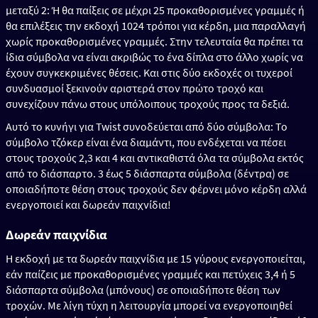
μεταξύ 2: Ή θα παίξεις σε μέχρι 25 προκαθορισμένες γραμμές ή
θα επιλέξεις την εκδοχή 1024 τρόποι για κέρδη, μια παραλλαγή
χωρίς προκαθορισμένες γραμμές. Στην τελευταία θα πρέπει τα
ίδια σύμβολα να είναι ακριβώς το ένα δίπλα στο άλλο χωρίς να
έχουν συγκεκριμένες θέσεις. Και στις δύο εκδοχές οι τυχεροί
συνδυασμοί ξεκινούν αριστερά στον πρώτο τροχό και
συνεχίζουν πάνω στους υπόλοιπους τροχούς προς τα δεξιά.
Αυτό το κυνήγι για Twist συνοδεύεται από δύο σύμβολα: Το
σύμβολο τζόκερ είναι ένα διαμάντι, που ενδέχεται να πέσει
στους τροχούς 2,3 και 4 και αντικαθιστά όλα τα σύμβολα εκτός
από το διάσπαρτο. 3 έως 5 διάσπαρτα σύμβολα (δέντρα) σε
οποιαδήποτε θέση στους τροχούς δεν φέρνει μόνο κέρδη αλλά
ενεργοποιεί και δωρεάν παιχνίδια!
Δωρεάν παιχνίδια
Η εκδοχή με τα δωρεάν παιχνίδια με 15 γύρους ενεργοποιείται,
εάν παίζεις με προκαθορισμένες γραμμές και πετύχεις 3,4 ή 5
διάσπαρτα σύμβολα (μπόνους) σε οποιαδήποτε θέση των
τροχών. Με λίγη τύχη η λειτουργία μπορεί να ενεργοποιηθεί