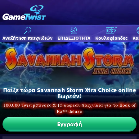
Αναζήτηση παιχνιδιών
ΕΠΙΔΕΞΙΟΤΗΤΑ
Κουλοχέρηδες
Κα
Παίξε τώρα Savannah Storm Xtra Choice online
δωρεάν!
100.000 Twist μπόνους & 15 δωρεάν παιχνίδια για το Book of
Ra™ deluxe
Εγγραφή