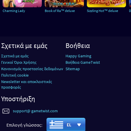
Charming Lady
Book of Ra™ deluxe
Sizzling Hot™ deluxe
D
Σχετικά με εμάς
Βοήθεια
Σχετικά με εμάς
Happy Gaming
Γενικοί Όροι Χρήσης
Βοήθεια GameTwist
Κανονισμός προστασίας δεδομένων
Sitemap
Πολιτική cookie
Newsletter και αποκλειστικές
προσφορές
Υποστήριξη
support@ gametwist.com
Επιλογή γλώσσας:
EL