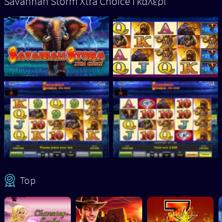
Savannah Storm Xtra Choice Γκαλερί
Top