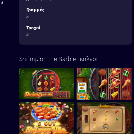
ου
Γραμμές
5
Τροχοί
3
Shrimp on the Barbie Γκαλερί