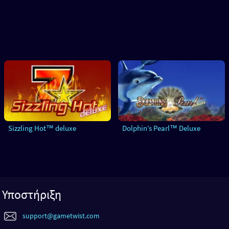
Sizzling Hot™ deluxe
Dolphin’s Pearl™ Deluxe
Υποστήριξη
support@gametwist.com