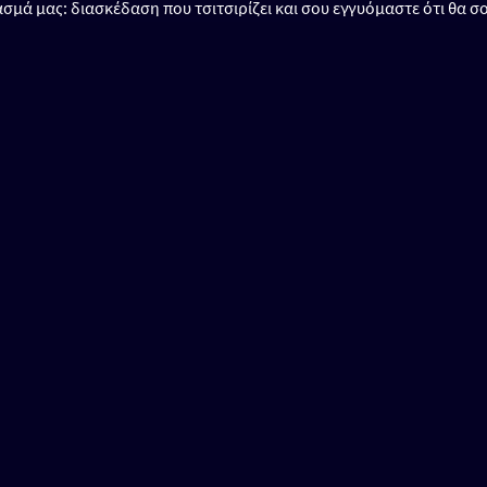
σμά μας: διασκέδαση που τσιτσιρίζει και σου εγγυόμαστε ότι θα σ