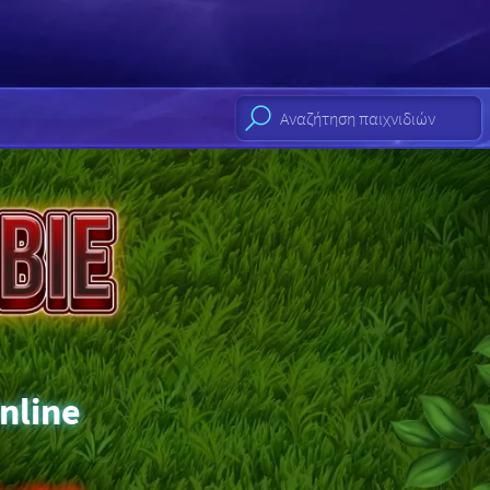
nline