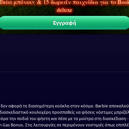
 Twist μπόνους & 15 δωρεάν παιχνίδια για το Boo
deluxe
Εγγραφή
, δεν αφορά τη διασημότερη κούκλα στον κόσμο. Barbie αποκαλού
 διασκεδαστικό κουλοχέρη προσπαθείς να ψήσεις νόστιμες μπριζό
Φόρα την ποδιά του ψήστη και πέσε με τα μούτρα στη διασκέδαση -
h Gas Bonus. Στις λειτουργίες σε περιμένουν νοστιμιές όπως επιπλ