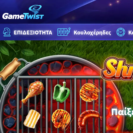
ΕΠΙΔΕΞΙΟΤΗΤΑ
Κουλοχέρηδες
Κ
Παίξ