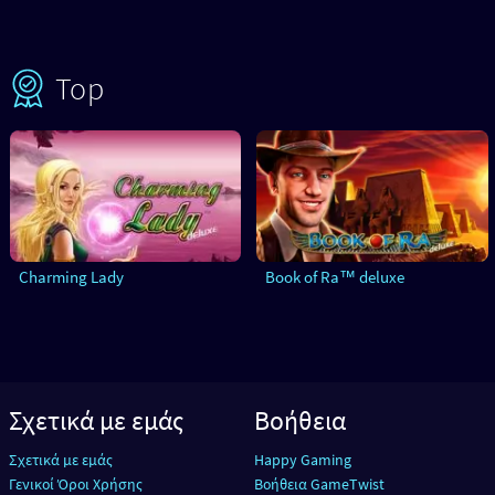
Top
Charming Lady
Book of Ra™ deluxe
Σχετικά με εμάς
Βοήθεια
Σχετικά με εμάς
Happy Gaming
Γενικοί Όροι Χρήσης
Βοήθεια GameTwist