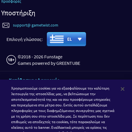
προσφορές
Υποστήριξη
support@ gametwist.com
Επιλογή γλώσσας:
EL
©2018 - 2026 Funstage
Games powered by GREENTUBE
Κατέβασμα εφαρμογής
Χρησιμοποιούμε cookies για να εξασφαλίσουμε την καλύτερη
λειτουργία της ιστοσελίδας μας, να βελτιώσουμε την
αποτελεσματικότητά της και να σου προσφέρουμε υπηρεσίες
και περιεχόμενα στα μέτρα σου. Εκτός αυτού ανταλλάζουμε
πληροφορίες με τους διαφημιζόμενους συνεργάτες μας σχετικά
με τη χρήση σου στην ιστοσελίδα μας. Σε περίπτωση που δεν
επιθυμείς να αποδεχτείς τα cookies, τότε παρακαλούμε να
κλείσεις αυτό το banner. Εναλλακτικά μπορείς να ορίσεις τις