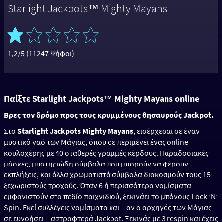
Starlight Jackpots™ Mighty Mayans
1,2/5 (11247 Ψήφοι)
Παίξτε Starlight Jackpots™ Mighty Mayans online
Βρες τον δρόμο προς τους κρυμμένους θησαυρούς Jackpot.
Στο
Starlight Jackpots Mighty Mayans
, εισέρχεσαι σε έναν
μυστικό ναό των Μάγιας, όπου σε περιμένει ένας online
κουλοχέρης με 40 σταθερές γραμμές κέρδους. Παραδοσιακές
μάσκες, μυστηριώδη σύμβολα που μπορούν να φέρουν
εκπλήξεις, και άλλα χρωματιστά σύμβολα διακοσμούν τους 15
ξεχωριστούς τροχούς. Όταν 6 ή περισσότερα νομίσματα
εμφανιστούν στο πεδίο παιχνιδιού, ξεκινάει το μπόνους Lock ’N’
Spin. Εκεί συλλέγεις νομίσματα και – αν ο αρχηγός των Μάγιας
σε ευνοήσει – αστραφτερά Jackpot. Ξεκινάς με 3 respin και έχεις