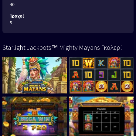
40
Τροχοί
5
Starlight Jackpots™ Mighty Mayans Γκαλερί