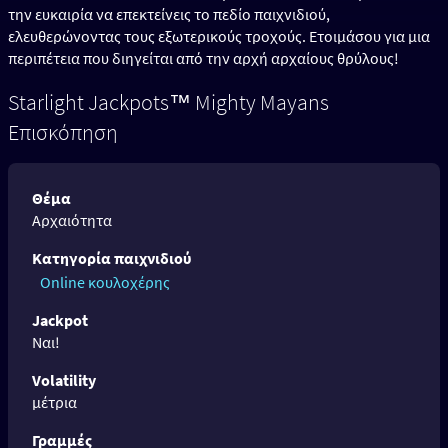
την ευκαιρία να επεκτείνεις το πεδίο παιχνιδιού,
ελευθερώνοντας τους εξωτερικούς τροχούς. Ετοιμάσου για μια
περιπέτεια που διηγείται από την αρχή αρχαίους θρύλους!
Starlight Jackpots™ Mighty Mayans
Επισκόπηση
Θέμα
Αρχαιότητα
Κατηγορία παιχνιδιού
Online κουλοχέρης
Jackpot
Ναι!
Volatility
μέτρια
Γραμμές