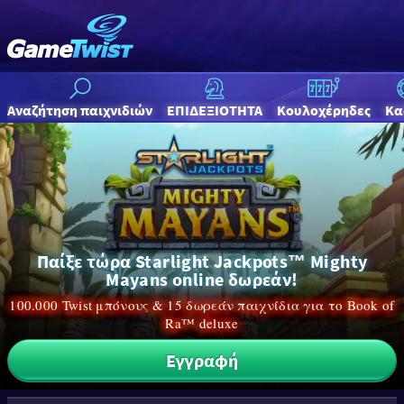
Αναζήτηση παιχνιδιών
ΕΠΙΔΕΞΙΟΤΗΤΑ
Κουλοχέρηδες
Κα
Παίξε τώρα Starlight Jackpots™ Mighty
Mayans online δωρεάν!
100.000 Twist μπόνους & 15 δωρεάν παιχνίδια για το Book of
Ra™ deluxe
Εγγραφή