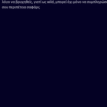
λόγο να βρυχηθείς, γιατί ως wild, μπορεί όχι μόνο να συμπληρώσει
σου περιπέτεια σαφάρι;