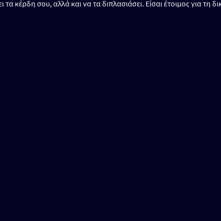
 τα κέρδη σου, αλλά και να τα διπλασιάσει. Είσαι έτοιμος για τη δι