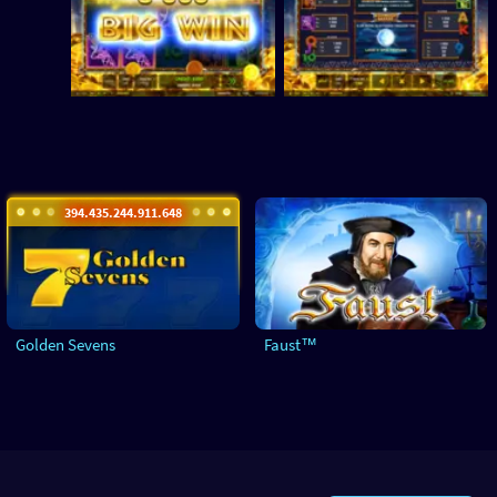
394.435.249.025.993
Golden Sevens
Faust™