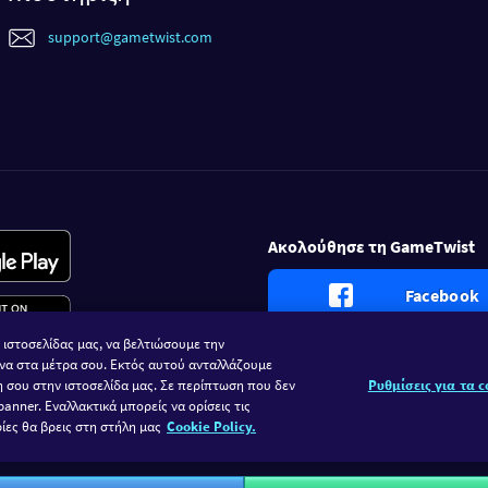
support@gametwist.com
Ακολούθησε τη GameTwist
Facebook
 ιστοσελίδας μας, να βελτιώσουμε την
να στα μέτρα σου. Εκτός αυτού ανταλλάζουμε
 σου στην ιστοσελίδα μας. Σε περίπτωση που δεν
Ρυθμίσεις για τα c
ίνο. Τα παιχνίδια οφείλουν μόνο διασκεδαστικά και τίποτε άλλο. Γ
anner. Εναλλακτικά μπορείς να ορίσεις τις
. Η διασκέδαση θα πρέπει να είναι πάντα το σημαντικότερο κομμάτι
ίες θα βρεις στη στήλη μας
Cookie Policy.
παρέχει την επιλογή μετατροπής των Twist σε πραγματικό νόμισμα