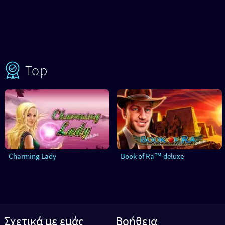
Top
Charming Lady
Book of Ra™ deluxe
Σχετικά με εμάς
Βοήθεια