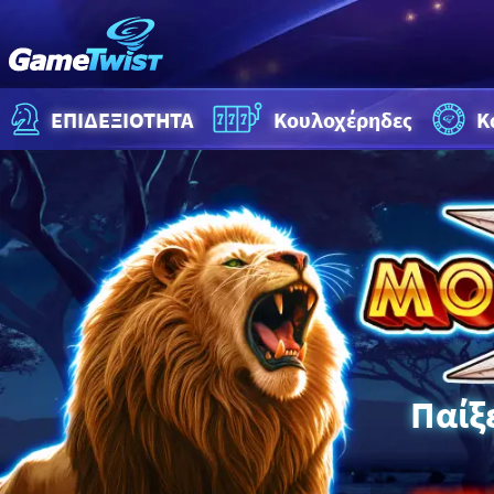
ΕΠΙΔΕΞΙΟΤΗΤΑ
Κουλοχέρηδες
Κ
Παίξ