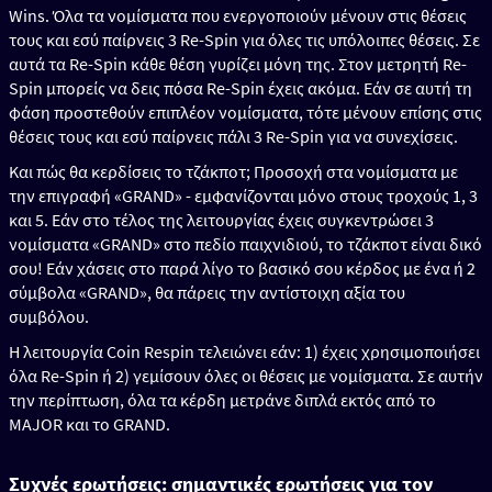
Wins. Όλα τα νομίσματα που ενεργοποιούν μένουν στις θέσεις
τους και εσύ παίρνεις 3 Re-Spin για όλες τις υπόλοιπες θέσεις. Σε
αυτά τα Re-Spin κάθε θέση γυρίζει μόνη της. Στον μετρητή Re-
Spin μπορείς να δεις πόσα Re-Spin έχεις ακόμα. Εάν σε αυτή τη
φάση προστεθούν επιπλέον νομίσματα, τότε μένουν επίσης στις
θέσεις τους και εσύ παίρνεις πάλι 3 Re-Spin για να συνεχίσεις.
Και πώς θα κερδίσεις το τζάκποτ; Προσοχή στα νομίσματα με
την επιγραφή «GRAND» - εμφανίζονται μόνο στους τροχούς 1, 3
και 5. Εάν στο τέλος της λειτουργίας έχεις συγκεντρώσει 3
νομίσματα «GRAND» στο πεδίο παιχνιδιού, το τζάκποτ είναι δικό
σου! Εάν χάσεις στο παρά λίγο το βασικό σου κέρδος με ένα ή 2
σύμβολα «GRAND», θα πάρεις την αντίστοιχη αξία του
συμβόλου.
Η λειτουργία Coin Respin τελειώνει εάν: 1) έχεις χρησιμοποιήσει
όλα Re-Spin ή 2) γεμίσουν όλες οι θέσεις με νομίσματα. Σε αυτήν
την περίπτωση, όλα τα κέρδη μετράνε διπλά εκτός από το
MAJOR και το GRAND.
Συχνές ερωτήσεις: σημαντικές ερωτήσεις για τον