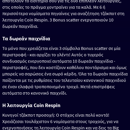
αποτελούν το εισιτήριό σου για τις δύο επιπλέον λειτουργίες,
στις οποίες το πράγμα χοντραίνει για τα καλά. Με 6 ή
περισσότερα νομίσματα πηγαίνεις για αναζήτηση τζάκποτ στη
λειτουργία Coin Respin. 3 Bonus scatter ενεργοποιούν 10
δωρεάν παιχνίδια.
Τα δωρεάν παιχνίδια
Το μόνο που χρειάζεται είναι 3 σύμβολα Bonus scatter σε μία
περιστροφή - και αρχίζει το γλέντι! Αυτός ο τυχερός
συνδυασμός ενεργοποιεί αυτόματα 10 δωρεάν παιχνίδια -
περιστροφές, που δεν κοστίζουν καθόλου ποντάρισμα και όμως
μπορείς να σαρώσεις ένα σωρό κέρδη. Όλα τα δωρεάν παιχνίδια
παίζονται με τις ρυθμίσεις του τελευταίου κανονικού παιχνιδιού
σε έναν ελαφρά τροποποιημένο τροχό. Μετά επιστρέφεις
αυτόματα στο κανονικό παιχνίδι.
Η λειτουργία Coin Respin
Κυνηγοί τζάκποτ προσοχή: Ο στόχος είναι πολύ κοντά!
Χρειάζεσαι τουλάχιστον 6 νομίσματα στους τροχούς, για να
ενεργοποιήσεις τη λειτουργία Coin Respin και να δεις τα Big