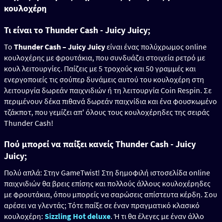
κουλοχέρη
Τι είναι το Thunder Cash - Juicy Juicy;
Το
Thunder Cash – Juicy Juicy
είναι ένας πολύχρωμος online
κουλοχέρης με φρουτάκια, που συνδυάζει στοιχεία ρετρό με
κουλ λειτουργίες. Παίζεις με 5 τροχούς και 50 γραμμές και
ενεργοποιείς τις σούπερ δυνάμεις αυτού του κουλοχέρη στη
λειτουργία δωρεάν παιχνιδιών ή τη λειτουργία Coin Respin. Σε
περιμένουν δέκα πιθανά δωρεάν παιχνίδια και ένα φουσκωμένο
τζάκποτ, που γεμίζει απ' όλους τους κουλοχέρηδες της σειράς
Thunder Cash!
Πού μπορεί να παίξει κανείς Thunder Cash - Juicy
Juicy;
Πολύ απλά: Στην GameTwist! Στη δημοφιλή ιστοσελίδα online
παιχνιδιών θα βρεις επίσης και πολλούς άλλους κουλοχέρηδες
με φρουτάκια, όπου μπορείς να σαρώσεις απίστευτα κέρδη. Σου
αρέσει να γλεντάς; Τότε παίξε σε έναν πραγματικό κλασικό
κουλοχέρη:
Sizzling Hot deluxe
. Ή τι θα έλεγες με έναν άλλο