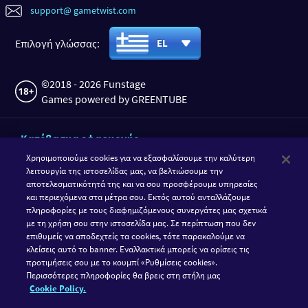
support@ gametwist.com
Επιλογή γλώσσας:
EL
©2018 - 2026 Funstage
Games powered by GREENTUBE
Κατέβασμα εφαρμογής
Χρησιμοποιούμε cookies για να εξασφαλίσουμε την καλύτερη
λειτουργία της ιστοσελίδας μας, να βελτιώσουμε την
αποτελεσματικότητά της και να σου προσφέρουμε υπηρεσίες
και περιεχόμενα στα μέτρα σου. Εκτός αυτού ανταλλάζουμε
πληροφορίες με τους διαφημιζόμενους συνεργάτες μας σχετικά
με τη χρήση σου στην ιστοσελίδα μας. Σε περίπτωση που δεν
επιθυμείς να αποδεχτείς τα cookies, τότε παρακαλούμε να
κλείσεις αυτό το banner. Εναλλακτικά μπορείς να ορίσεις τις
προτιμήσεις σου με το κουμπί «Ρυθμίσεις cookies».
Ακολούθησε τη GameTwist
Περισσότερες πληροφορίες θα βρεις στη στήλη μας
Cookie Policy.
Facebook
Instagram