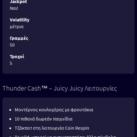
Jackpot
Ναι!
Volatility
μέτρια
Γραμμές
50
Τροχοί
5
Thunder Cash™ – Juicy Juicy Λειτουργίες
Μοντέρνος κουλοχέρης με φρουτάκια
10 πιθανά δωρεάν παιχνίδια
Τζάκποτ στη λειτουργία Coin Respin