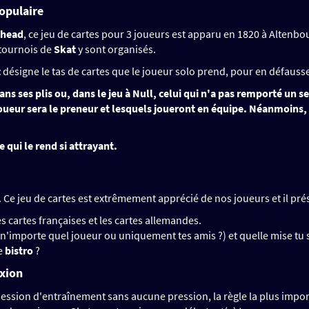
populaire
shead
, ce jeu de cartes pour 3 joueurs est apparu en 1820 à Altenbo
 tournois de
Skat
y sont organisés.
t
désigne le tas de cartes que le joueur solo prend, pour en défausse
s ses plis ou, dans le jeu à Null, celui qui n'a pas remporté un seu
ueur sera le preneur et lesquels joueront en équipe. Néanmoins, p
e qui le rend si attrayant.
 Ce jeu de cartes est extrêmement apprécié de nos joueurs et il pré
es cartes françaises et les cartes allemandes.
e (n'importe quel joueur ou uniquement tes amis ?) et quelle mise tu 
e
bistro
?
exion
session d'entraînement sans aucune pression, la règle la plus impor