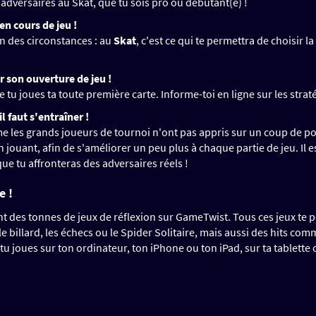
adversaires au Skat, que tu sois pro ou débutant(e) !
en cours de jeu !
on des circonstances : au
Skat
, c'est ce qui te permettra de choisir 
r son ouverture de jeu !
 tu joues ta toute première carte. Informe-toi en ligne sur les straté
l faut s'entraîner !
 les grands joueurs de tournoi n'ont pas appris sur un coup de pouce 
jouant, afin de s'améliorer un peu plus à chaque partie de jeu. Il 
e tu affronteras des adversaires réels !
e !
nt des tonnes de jeux de réflexion sur GameTwist. Tous ces jeux te 
e billard, les échecs ou le Spider Solitaire, mais aussi des hits c
ue tu joues sur ton ordinateur, ton iPhone ou ton iPad, sur ta tablette