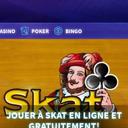
ASINO
POKER
BINGO
JOUER À SKAT EN LIGNE ET
GRATUITEMENT!