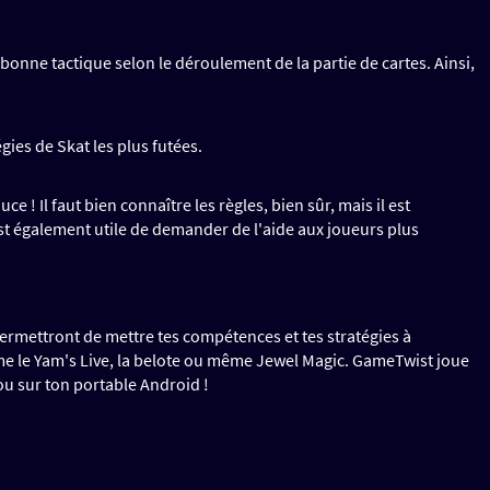
la bonne tactique selon le déroulement de la partie de cartes. Ainsi,
gies de Skat les plus futées.
! Il faut bien connaître les règles, bien sûr, mais il est
est également utile de demander de l'aide aux joueurs plus
permettront de mettre tes compétences et tes stratégies à
omme le Yam's Live, la belote ou même Jewel Magic. GameTwist joue
 ou sur ton portable Android !