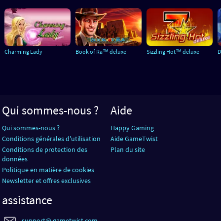
Charming Lady
Book of Ra™ deluxe
Sizzling Hot™ deluxe
D
Qui sommes-nous ?
Aide
Qui sommes-nous ?
Happy Gaming
Conditions générales d'utilisation
Aide GameTwist
Conditions de protection des
Plan du site
données
Politique en matière de cookies
Newsletter et offres exclusives
assistance
support@ gametwist.com