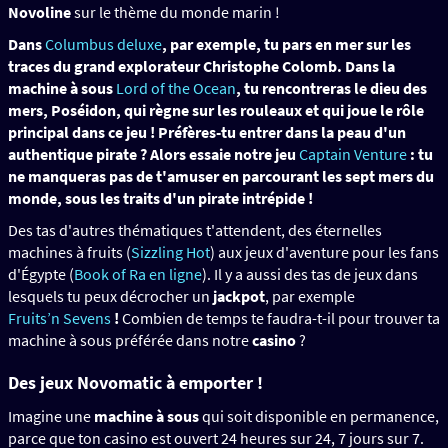
Novoline
sur le thème du monde marin !
Dans
Columbus deluxe
, par exemple, tu pars en mer sur les
traces du grand explorateur Christophe Colomb.
Dans la
machine à sous
Lord of the Ocean
, tu rencontreras le dieu des
mers, Poséidon, qui règne sur les rouleaux et qui joue le rôle
principal dans ce jeu !
Préfères-tu entrer dans la peau d'un
authentique pirate ?
Alors essaie notre jeu
Captain Venture
: tu
ne manqueras pas de t'amuser en parcourant les sept mers du
monde, sous les traits d'un pirate intrépide !
Des tas d'autres thématiques t'attendent, des éternelles
machines à fruits (
Sizzling Hot
) aux jeux d'aventure pour les fans
d'Égypte (
Book of Ra en ligne
). Il y a aussi des tas de jeux dans
lesquels tu peux décrocher un
jackpot
, par exemple
Fruits’n Sevens
!
Combien de temps te faudra-t-il pour trouver ta
machine à sous préférée dans notre
casino
?
Des jeux Novomatic
à emporter !
Imagine une
machine à sous
qui soit disponible en permanence,
parce que ton casino est ouvert 24 heures sur 24, 7 jours sur 7.