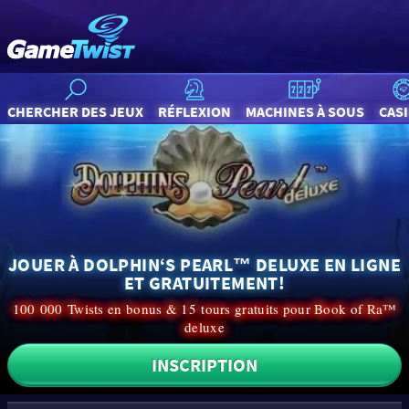
CHERCHER DES JEUX
RÉFLEXION
MACHINES À SOUS
CAS
JOUER À DOLPHIN‘S PEARL™ DELUXE EN LIGNE
ET GRATUITEMENT!
100 000 Twists en bonus & 15 tours gratuits pour Book of Ra™
deluxe
INSCRIPTION