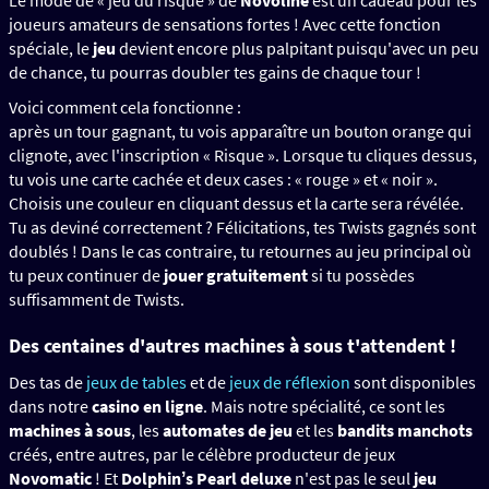
Le mode de « jeu du risque » de
Novoline
est un cadeau pour les
joueurs amateurs de sensations fortes ! Avec cette fonction
spéciale, le
jeu
devient encore plus palpitant puisqu'avec un peu
de chance, tu pourras doubler tes gains de chaque tour !
Voici comment cela fonctionne :
après un tour gagnant, tu vois apparaître un bouton orange qui
clignote, avec l'inscription « Risque ». Lorsque tu cliques dessus,
tu vois une carte cachée et deux cases : « rouge » et « noir ».
Choisis une couleur en cliquant dessus et la carte sera révélée.
Tu as deviné correctement ? Félicitations, tes Twists gagnés sont
doublés ! Dans le cas contraire, tu retournes au jeu principal où
tu peux continuer de
jouer gratuitement
si tu possèdes
suffisamment de Twists.
Des centaines d'autres machines à sous t'attendent !
Des tas de
jeux de tables
et de
jeux de réflexion
sont disponibles
dans notre
casino en ligne
. Mais notre spécialité, ce sont les
machines à sous
, les
automates de jeu
et les
bandits manchots
créés, entre autres, par le célèbre producteur de jeux
Novomatic
! Et
Dolphinʼs Pearl deluxe
n'est pas le seul
jeu