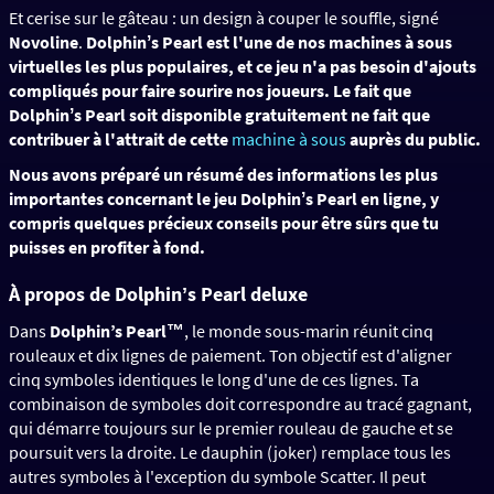
Et cerise sur le gâteau : un design à couper le souffle, signé
Novoline
.
Dolphinʼs Pearl
est
l'une de nos machines à sous
virtuelles les plus populaires, et ce jeu n'a pas besoin d'ajouts
compliqués pour faire sourire nos joueurs.
Le fait que
Dolphinʼs Pearl soit disponible gratuitement ne fait que
contribuer à l'attrait de cette
machine à sous
auprès du public.
Nous avons préparé un résumé des informations les plus
importantes concernant le jeu Dolphinʼs Pearl en ligne, y
compris quelques précieux conseils pour être sûrs que tu
puisses en profiter à fond.
À propos de Dolphin
ʼ
s Pearl deluxe
Dans
Dolphin’s Pearl™
, le monde sous-marin réunit cinq
rouleaux et dix lignes de paiement. Ton objectif est d'aligner
cinq symboles identiques le long d'une de ces lignes. Ta
combinaison de symboles doit correspondre au tracé gagnant,
qui démarre toujours sur le premier rouleau de gauche et se
poursuit vers la droite. Le dauphin (joker) remplace tous les
autres symboles à l'exception du symbole Scatter. Il peut