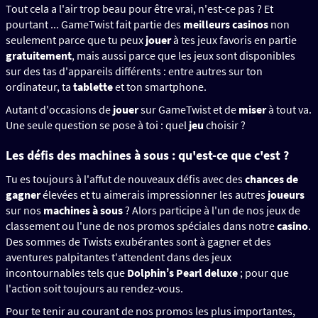
Tout cela a l'air trop beau pour être vrai, n'est-ce pas ? Et
pourtant ... GameTwist fait partie des
meilleurs casinos
non
seulement parce que tu peux
jouer
à tes jeux favoris en partie
gratuitement
, mais aussi parce que les jeux sont disponibles
sur des tas d'appareils différents : entre autres sur ton
ordinateur, ta
tablette
et ton smartphone.
Autant d'occasions de
jouer
sur GameTwist et de
miser
à tout va.
Une seule question se pose à toi : quel
jeu
choisir ?
Les défis des machines à sous
: qu'est-ce que c'est ?
Tu es toujours à l'affut de nouveaux défis avec des
chances de
gagner
élevées et tu aimerais impressionner les autres
joueurs
sur nos
machines à sous
? Alors participe à l'un de nos jeux de
classement ou l'une de nos promos spéciales dans notre
casino
.
Des sommes de Twists exubérantes sont à gagner et des
aventures palpitantes t'attendent dans des jeux
incontournables tels que
Dolphinʼs Pearl deluxe
; pour que
l'action soit toujours au rendez-vous.
Pour te tenir au courant de nos promos les plus importantes,