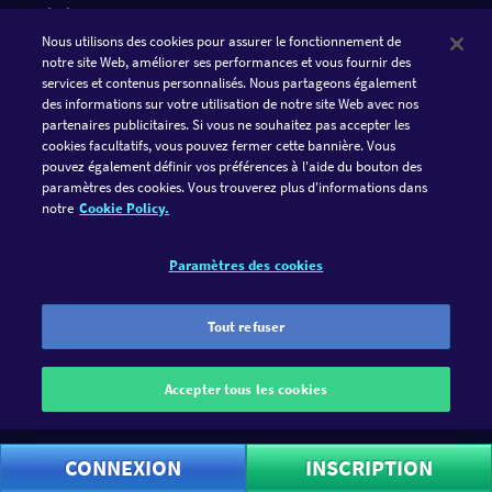
TÉLÉCHARGER L'APPLI
Nous utilisons des cookies pour assurer le fonctionnement de
notre site Web, améliorer ses performances et vous fournir des
services et contenus personnalisés. Nous partageons également
des informations sur votre utilisation de notre site Web avec nos
partenaires publicitaires. Si vous ne souhaitez pas accepter les
cookies facultatifs, vous pouvez fermer cette bannière. Vous
pouvez également définir vos préférences à l'aide du bouton des
paramètres des cookies. Vous trouverez plus d'informations dans
notre
Cookie Policy.
SUIVRE GAMETWIST
Paramètres des cookies
FACEBOOK
INSTAGRAM
GameTwist est un casino convivial. Les jeux sont pensés à des
Tout refuser
fins de divertissement et rien d'autre. C'est pourquoi tu ne peux
jouer qu'avec la monnaie virtuelle « Twists ». Le plaisir doit
Accepter tous les cookies
toujours être au cœur de ton jeu. GameTwist n'offre pas la
possibilité de convertir les Twists en argent réel.
CONNEXION
INSCRIPTION