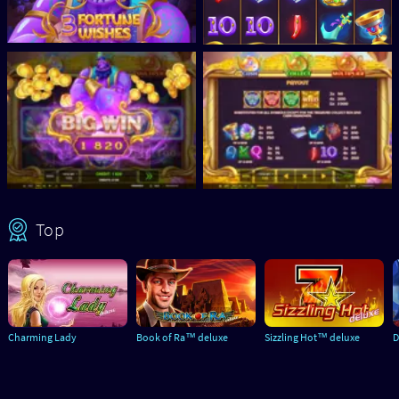
Top
Charming Lady
Book of Ra™ deluxe
Sizzling Hot™ deluxe
D