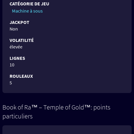
CATÉGORIE DE JEU
Machine à sous
JACKPOT
Non
VOLATILITÉ
élevée
LIGNES
10
ROULEAUX
5
Book of Ra™ – Temple of Gold™: points
particuliers