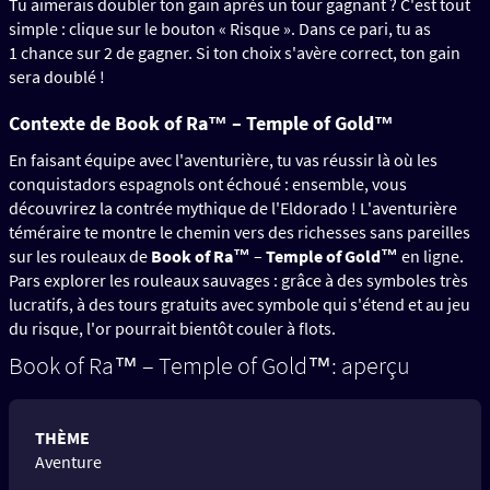
Tu aimerais doubler ton gain après un tour gagnant ? C'est tout
simple : clique sur le bouton « Risque ». Dans ce pari, tu as
1 chance sur 2 de gagner. Si ton choix s'avère correct, ton gain
sera doublé !
Contexte de Book of Ra™ – Temple of Gold™
En faisant équipe avec l'aventurière, tu vas réussir là où les
conquistadors espagnols ont échoué : ensemble, vous
découvrirez la contrée mythique de l'Eldorado ! L'aventurière
téméraire te montre le chemin vers des richesses sans pareilles
sur les rouleaux de
Book of Ra™
–
Temple of Gold™
en ligne.
Pars explorer les rouleaux sauvages : grâce à des symboles très
lucratifs, à des tours gratuits avec symbole qui s'étend et au jeu
du risque, l'or pourrait bientôt couler à flots.
Book of Ra™ – Temple of Gold™: aperçu
THÈME
Aventure