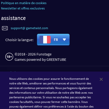
Politique en matière de cookies
Newsletter et offres exclusives
assistance
support@ gametwist.com
Choisir la langue:
FR
©2018 - 2026 Funstage
Games powered by GREENTUBE
TÉLÉCHARGER L'APPLI
Nous utilisons des cookies pour assurer le fonctionnement de
notre site Web, améliorer ses performances et vous fournir des
services et contenus personnalisés. Nous partageons également
des informations sur votre utilisation de notre site Web avec nos
partenaires publicitaires. Si vous ne souhaitez pas accepter les
cookies facultatifs, vous pouvez fermer cette bannière. Vous
pouvez également définir vos préférences à l'aide du bouton des