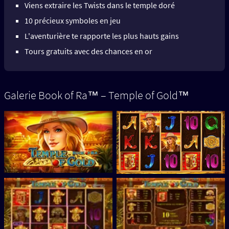
Viens extraire les Twists dans le temple doré
10 précieux symboles en jeu
L'aventurière te rapporte les plus hauts gains
Tours gratuits avec des chances en or
Galerie Book of Ra™ – Temple of Gold™