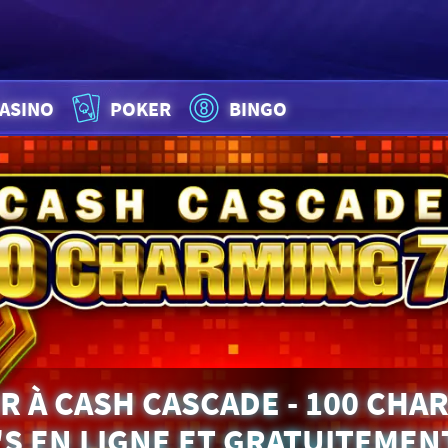
ASINO
POKER
BINGO
R À CASH CASCADE - 100 CHA
'S EN LIGNE ET GRATUITEMEN