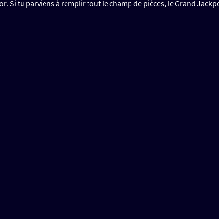
or. Si tu parviens à remplir tout le champ de pièces, le Grand Jackpo