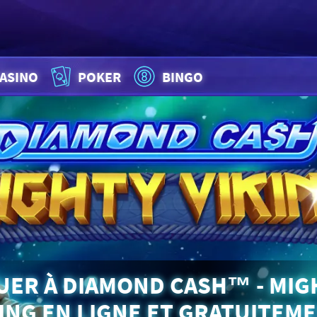
ASINO
POKER
BINGO
UER À DIAMOND CASH™ - MIG
ING EN LIGNE ET GRATUITEM