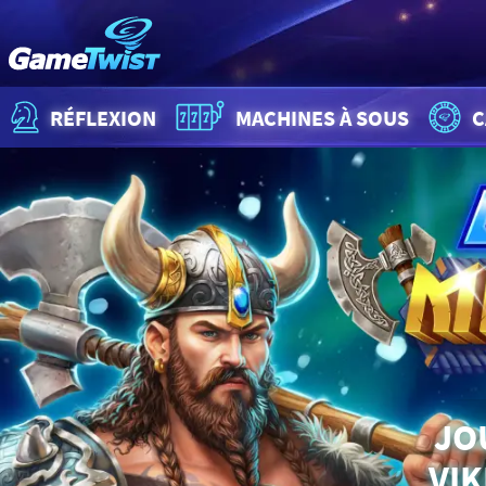
RÉFLEXION
MACHINES À SOUS
C
JO
VIK