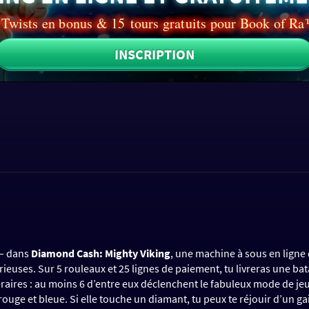
Twists en bonus & 15 tours gratuits pour Book of R
INSCRIPTION
 – dans
Diamond Cash: Mighty Viking
, une machine à sous en ligne
euses. Sur 5 rouleaux et 25 lignes de paiement, tu livreras une bata
raires : au moins 6 d’entre eux déclenchent le fabuleux mode de je
uge et bleue. Si elle touche un diamant, tu peux te réjouir d’un ga