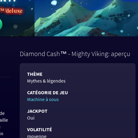
a™ deluxe
Diamond Cash™ - Mighty Viking: aperçu
THÈME
Mythes & légendes
CATÉGORIE DE JEU
Machine à sous
JACKPOT
 de
Oui
ille
u
VOLATILITÉ
in
moyenne