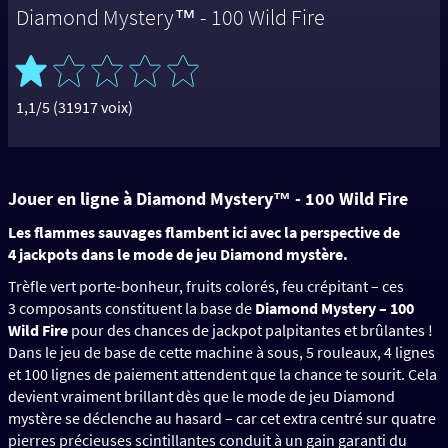
Diamond Mystery™ - 100 Wild Fire
1,1/5 (31917 voix)
Jouer en ligne à Diamond Mystery™ - 100 Wild Fire
Les flammes sauvages flambent ici avec la perspective de
4 jackpots dans le mode de jeu Diamond mystère.
Trèfle vert porte-bonheur, fruits colorés, feu crépitant – ces
3 composants constituent la base de
Diamond Mystery – 100
Wild Fire
pour des chances de jackpot palpitantes et brûlantes !
Dans le jeu de base de cette machine à sous, 5 rouleaux, 4 lignes
et 100 lignes de paiement attendent que la chance te sourit. Cela
devient vraiment brillant dès que le mode de jeu Diamond
mystère se déclenche au hasard – car cet extra centré sur quatre
pierres précieuses scintillantes conduit à un gain garanti du