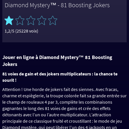
Diamond Mystery™ - 81 Boosting Jokers
1,2/5 (25228 voix)
Jouer en ligne à Diamond Mystery™ 81 Boosting
Jokers
81 voies de gain et des jokers multiplicateurs : la chance te
sourit !
Attention ! Une horde de jokers fait des siennes. Avec fracas,
charme et espièglerie, la troupe colorée fait sa grande entrée sur
le champ de rouleaux 4 par 3, complète les combinaisons
gagnantes le long des 81 voies de gains et crée des effets
détonants avec l’un ou l’autre multiplicateur. L’attraction
principale de ce classique fruité et croustillant : le mode de jeu
Diamond mystère, qui peut libérer l’un des 4 jackpots en un