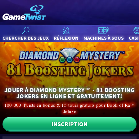
CHERCHER DES JEUX
RÉFLEXION
MACHINES À SOUS
CAS
JOUER À DIAMOND MYSTERY™ - 81 BOOSTING
JOKERS EN LIGNE ET GRATUITEMENT!
100 000 Twists en bonus & 15 tours gratuits pour Book of Ra™
deluxe
INSCRIPTION