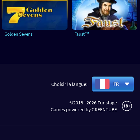
Golden Sevens
Faust™
Choisir la langue:
FR
©2018 - 2026 Funstage
Games powered by GREENTUBE