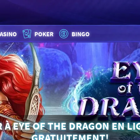
ASINO
POKER
BINGO
 À EYE OF THE DRAGON EN LI
GRATUITEMENT!