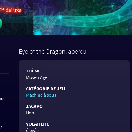
a™ deluxe
Eye of the Dragon: aperçu
THÈME
Moyen Âge
CATÉGORIE DE JEU
Machine à sous
que
JACKPOT
Non
VOLATILITÉ
 à
élevée