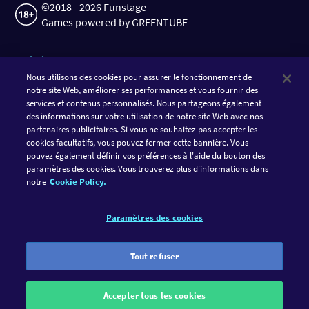
©2018 - 2026 Funstage
Games powered by GREENTUBE
TÉLÉCHARGER L'APPLI
Nous utilisons des cookies pour assurer le fonctionnement de
notre site Web, améliorer ses performances et vous fournir des
services et contenus personnalisés. Nous partageons également
des informations sur votre utilisation de notre site Web avec nos
partenaires publicitaires. Si vous ne souhaitez pas accepter les
cookies facultatifs, vous pouvez fermer cette bannière. Vous
pouvez également définir vos préférences à l'aide du bouton des
paramètres des cookies. Vous trouverez plus d'informations dans
notre
Cookie Policy.
SUIVRE GAMETWIST
Paramètres des cookies
FACEBOOK
INSTAGRAM
GameTwist est un casino convivial. Les jeux sont pensés à des
Tout refuser
fins de divertissement et rien d'autre. C'est pourquoi tu ne peux
jouer qu'avec la monnaie virtuelle « Twists ». Le plaisir doit
Accepter tous les cookies
toujours être au cœur de ton jeu. GameTwist n'offre pas la