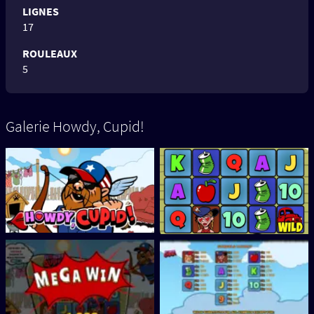
LIGNES
17
ROULEAUX
5
Galerie Howdy, Cupid!