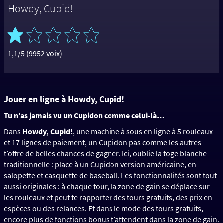
Howdy, Cupid!
1,1/5 (9952 voix)
Jouer en ligne à Howdy, Cupid!
Tu n’as jamais vu un Cupidon comme celui-là…
Dans
Howdy, Cupid!
, une machine à sous en ligne à 5 rouleaux
et 17 lignes de paiement, un Cupidon pas comme les autres
t’offre de belles chances de gagner. Ici, oublie la toge blanche
traditionnelle : place à un Cupidon version américaine, en
salopette et casquette de baseball. Les fonctionnalités sont tout
aussi originales : à chaque tour, la zone de gain se déplace sur
les rouleaux et peut te rapporter des tours gratuits, des prix en
espèces ou des relances. Et dans le mode des tours gratuits,
encore plus de fonctions bonus t’attendent dans la zone de gain.