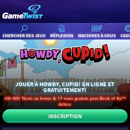
CHERCHER DES JEUX
RÉFLEXION
MACHINES À SOUS
CAS
JOUER À HOWDY, CUPID! EN LIGNE ET
GRATUITEMENT!
100 000 Twists en bonus & 15 tours gratuits pour Book of Ra™
deluxe
INSCRIPTION