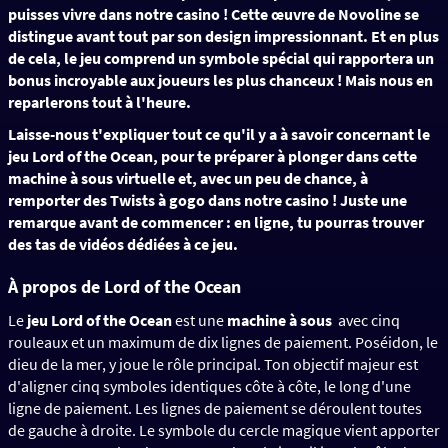
puisses vivre dans notre casino ! Cette œuvre de Novoline se
distingue avant tout par son design impressionnant. Et en plus
de cela, le jeu comprend un symbole spécial qui rapportera un
bonus incroyable aux joueurs les plus chanceux ! Mais nous en
reparlerons tout à l'heure.
Laisse-nous t'expliquer tout ce qu'il y a à savoir concernant le
jeu Lord of the Ocean, pour te préparer à plonger dans cette
machine à sous virtuelle et, avec un peu de chance, à
remporter des Twists à gogo dans notre casino ! Juste une
remarque avant de commencer : en ligne, tu pourras trouver
des tas de vidéos dédiées à ce jeu.
À propos de Lord of the Ocean
Le
jeu Lord of the Ocean
est une
machine à sous
avec cinq
rouleaux et un maximum de dix lignes de paiement. Poséidon, le
dieu de la mer, y joue le rôle principal. Ton objectif majeur est
d'aligner cinq symboles identiques côte à côte, le long d'une
ligne de paiement. Les lignes de paiement se déroulent toutes
de gauche à droite. Le symbole du cercle magique vient apporter