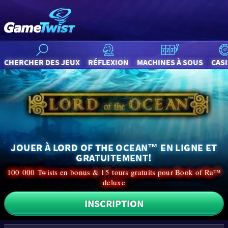
CHERCHER DES JEUX
RÉFLEXION
MACHINES À SOUS
CAS
JOUER À LORD OF THE OCEAN™ EN LIGNE ET
GRATUITEMENT!
100 000 Twists en bonus & 15 tours gratuits pour Book of Ra™
deluxe
INSCRIPTION