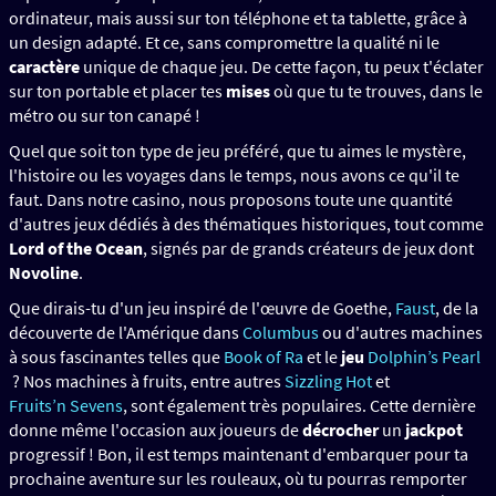
ordinateur, mais aussi sur ton téléphone et ta tablette, grâce à
un design adapté. Et ce, sans compromettre la qualité ni le
caractère
unique de chaque jeu. De cette façon, tu peux t'éclater
sur ton portable et placer tes
mises
où que tu te trouves, dans le
métro ou sur ton canapé !
Quel que soit ton type de jeu préféré, que tu aimes le mystère,
l'histoire ou les voyages dans le temps, nous avons ce qu'il te
faut. Dans notre casino, nous proposons toute une quantité
d'autres jeux dédiés à des thématiques historiques, tout comme
Lord of the Ocean
, signés par de grands créateurs de jeux dont
Novoline
.
Que dirais-tu d'un jeu inspiré de l'œuvre de Goethe,
Faust
, de la
découverte de l'Amérique dans
Columbus
ou d'autres machines
à sous fascinantes telles que
Book of Ra
et le
jeu
Dolphin’s Pearl
? Nos machines à fruits, entre autres
Sizzling Hot
et
Fruits’n Sevens
, sont également très populaires. Cette dernière
donne même l'occasion aux joueurs de
décrocher
un
jackpot
progressif ! Bon, il est temps maintenant d'embarquer pour ta
prochaine aventure sur les rouleaux, où tu pourras remporter