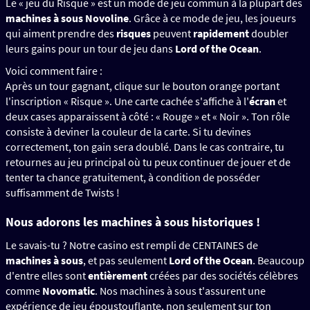
Le « jeu du Risque » est un mode de jeu commun à la plupart des
machines à sous Novoline
. Grâce à ce mode de jeu, les joueurs
qui aiment prendre des
risques
peuvent
rapidement
doubler
leurs gains pour un tour de jeu dans
Lord of the Ocean
.
Voici comment faire :
Après un tour gagnant, clique sur le bouton orange portant
l'inscription « Risque ». Une carte cachée s'affiche à l'
écran
et
deux cases apparaissent à côté : « Rouge » et « Noir ». Ton rôle
consiste à deviner la couleur de la carte. Si tu devines
correctement, ton gain sera doublé. Dans le cas contraire, tu
retournes au jeu principal où tu peux continuer de jouer et de
tenter ta chance gratuitement, à condition de posséder
suffisamment de Twists !
Nous adorons les machines à sous historiques !
Le savais-tu ? Notre casino est rempli de CENTAINES de
machines à sous
, et pas seulement
Lord of the Ocean
. Beaucoup
d'entre elles sont
entièrement
créées par des sociétés célèbres
comme
Novomatic
. Nos machines à sous t'assurent une
expérience de jeu époustouflante, non seulement sur ton