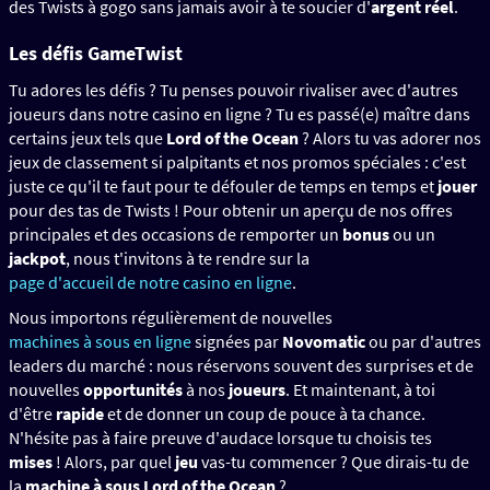
des Twists à gogo sans jamais avoir à te soucier d'
argent réel
.
Les défis GameTwist
Tu adores les défis ? Tu penses pouvoir rivaliser avec d'autres
joueurs dans notre casino en ligne ? Tu es passé(e) maître dans
certains jeux tels que
Lord of the Ocean
? Alors tu vas adorer nos
jeux de classement si palpitants et nos promos spéciales : c'est
juste ce qu'il te faut pour te défouler de temps en temps et
jouer
pour des tas de Twists ! Pour obtenir un aperçu de nos offres
principales et des occasions de remporter un
bonus
ou un
jackpot
, nous t'invitons à te rendre sur la
page d'accueil de notre casino en ligne
.
Nous importons régulièrement de nouvelles
machines à sous en ligne
signées par
Novomatic
ou par d'autres
leaders du marché : nous réservons souvent des surprises et de
nouvelles
opportunités
à nos
joueurs
. Et maintenant, à toi
d'être
rapide
et de donner un coup de pouce à ta chance.
N'hésite pas à faire preuve d'audace lorsque tu choisis tes
mises
! Alors, par quel
jeu
vas-tu commencer ? Que dirais-tu de
la
machine à sous Lord of the Ocean
?