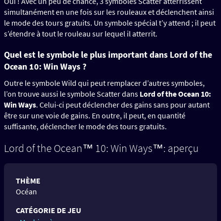
Oui ! Avec un peu de chance, 3 symboles Scatter atterrissent
simultanément en une fois sur les rouleaux et déclenchent ainsi
le mode des tours gratuits. Un symbole spécial t’y attend ; il peut
s’étendre à tout le rouleau sur lequel il atterrit.
Quel est le symbole le plus important dans Lord of the
Ocean 10: Win Ways ?
Outre le symbole Wild qui peut remplacer d’autres symboles,
l’on trouve aussi le symbole Scatter dans
Lord of the Ocean 10:
Win Ways
. Celui-ci peut déclencher des gains sans pour autant
être sur une voie de gains. En outre, il peut, en quantité
suffisante, déclencher le mode des tours gratuits.
Lord of the Ocean™ 10: Win Ways™: aperçu
THÈME
Océan
CATÉGORIE DE JEU