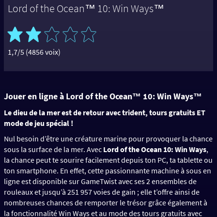
Lord of the Ocean™ 10: Win Ways™
1,7/5 (4856 voix)
Jouer en ligne à Lord of the Ocean™ 10: Win Ways™
Le dieu de la mer est de retour avec trident, tours gratuits ET
mode de jeu spécial !
Nul besoin d’être une créature marine pour provoquer la chance
sous la surface de la mer. Avec
Lord of the Ocean 10: Win Ways
,
la chance peut te sourire facilement depuis ton PC, ta tablette ou
ton smartphone. En effet, cette passionnante machine à sous en
ligne est disponible sur GameTwist avec ses 2 ensembles de
rouleaux et jusqu’à 251 957 voies de gain ; elle t’offre ainsi de
nombreuses chances de remporter le trésor grâce également à
la fonctionnalité Win Ways et au mode des tours gratuits avec