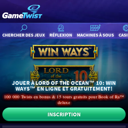
CHERCHER DES JEUX
RÉFLEXION
MACHINES À SOUS
CAS
JOUER À LORD OF THE OCEAN™ 10: WIN
WAYS™ EN LIGNE ET GRATUITEMENT!
100 000 Twists en bonus & 15 tours gratuits pour Book of Ra™
deluxe
INSCRIPTION