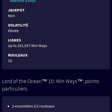
Machine à sous
JACKPOT
Non
VOLATILITÉ
élevée
LIGNES
up to 251,957 Win Ways
ROULEAUX
10
Lord of the Ocean™ 10: Win Ways™: points
particuliers
2 ensembles à 5 rouleaux