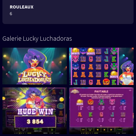
ROULEAUX
6
Galerie Lucky Luchadoras