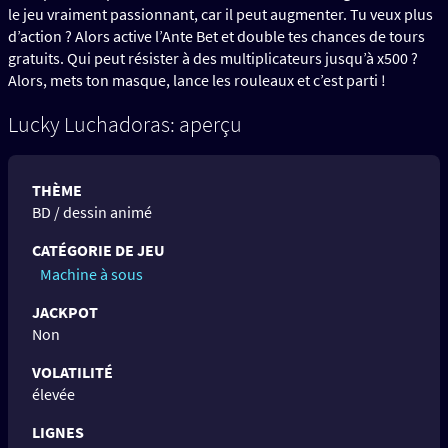
le jeu vraiment passionnant, car il peut augmenter. Tu veux plus
d’action ? Alors active l’Ante Bet et double tes chances de tours
gratuits. Qui peut résister à des multiplicateurs jusqu’à x500 ?
Alors, mets ton masque, lance les rouleaux et c’est parti !
Lucky Luchadoras: aperçu
THÈME
BD / dessin animé
CATÉGORIE DE JEU
Machine à sous
JACKPOT
Non
VOLATILITÉ
élevée
LIGNES