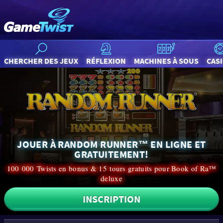
CHERCHER DES JEUX
RÉFLEXION
MACHINES À SOUS
CAS
JOUER À RANDOM RUNNER™ EN LIGNE ET
GRATUITEMENT!
100 000 Twists en bonus & 15 tours gratuits pour Book of Ra™
deluxe
INSCRIPTION