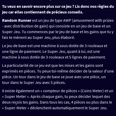
Tu veux en savoir encore plus sur ce jeu ? Lis donc nos règles du
jeu car elles contiennent de précieux conseils.
Random Runner
est un jeu de type AWP (amusement with prizes
- avec distribution de gain) qui consiste en un jeu de base et un
Super Jeu. Tu commences par le jeu de base et les gains que tu y
fais te mènent au Super Jeu, plus élaboré.
Le jeu de base est une machine à sous dotée de 3 rouleaux et
une ligne de paiement. Le Super Jeu, quant à lui, est une
machine à sous dotée de 3 rouleaux et 5 lignes de paiement.
La particularité de ce jeu est que les mises et les gains sont
exprimés en pièces. Tu peux toi-même décider de la valeur d'une
pièce. Un tour dans le jeu de base se joue avec une pièce, un
tour dans le Super Jeu avec 5 pièces.
Il existe également un « compteur de pièces » (Coins Meter) et un
« Super Meter ». Après chaque gain, tu peux décider lequel des
deux reçois tes gains. Dans tous les cas, 4 pièces ou plus dans le
« Super-Meter » déclenchent automatiquement le Super Jeu.