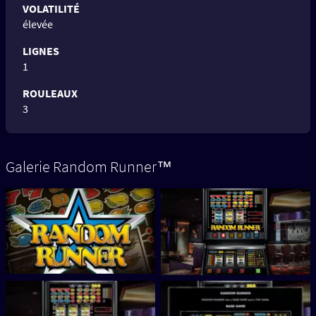
VOLATILITÉ
élevée
LIGNES
1
ROULEAUX
3
Galerie Random Runner™