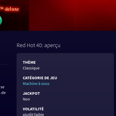
a™ deluxe
Red Hot 40: aperçu
THÈME
Classique
CATÉGORIE DE JEU
Machine à sous
 se
s de
JACKPOT
Non
VOLATILITÉ
plutôt faible