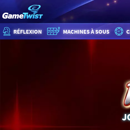
RÉFLEXION
MACHINES À SOUS
C
J