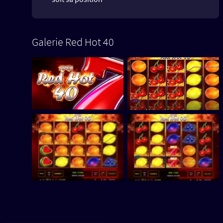
Galerie Red Hot 40