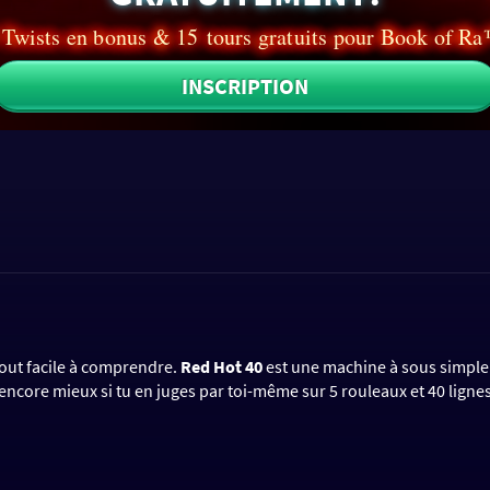
Twists en bonus & 15 tours gratuits pour Book of R
INSCRIPTION
 tout facile à comprendre.
Red Hot 40
est une machine à sous simple
t encore mieux si tu en juges par toi-même sur 5 rouleaux et 40 ligne