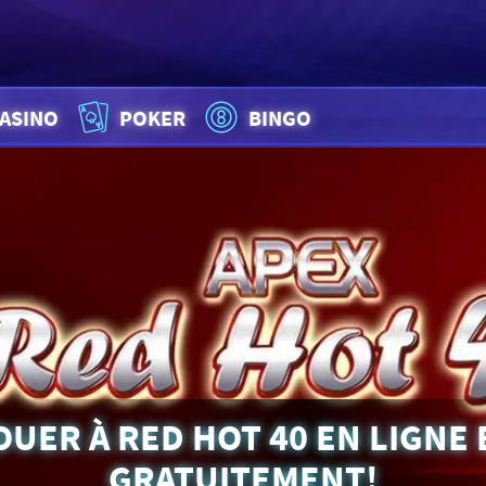
ASINO
POKER
BINGO
OUER À RED HOT 40 EN LIGNE 
GRATUITEMENT!