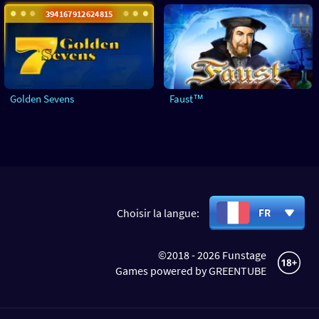
394 167 915 814 436
Golden Sevens
Faust™
Choisir la langue:
FR
©2018 - 2026 Funstage
Games powered by GREENTUBE